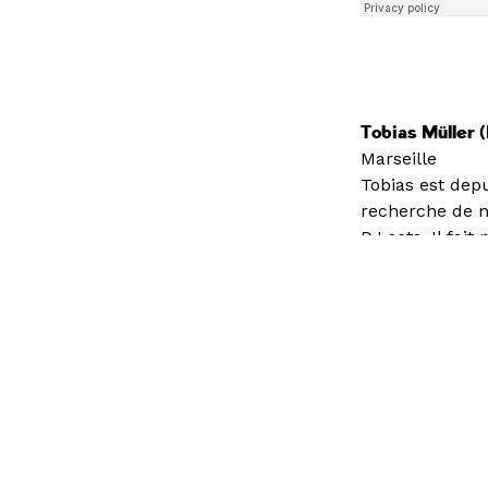
Tobias Müller 
Marseille
Tobias est dep
recherche de n
DJ sets. Il fait
musicale que p
Vous au Club C
On Air
Chaque vendred
toit-terrasse d