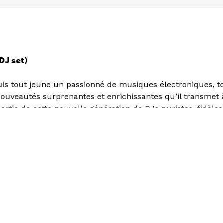
(DJ set)
uis tout jeune un passionné de musiques électroniques, to
ouveautés surprenantes et enrichissantes qu’il transmet à
 partie de cette nouvelle génération de DJs puristes, fidèles
rocure le vinyle. Une valeur sûre découverte lors des soi
abaret.
i et samedi soir du 3 juin au 27 août, embarquez de plein
e la Friche et profitez du coucher de soleil sur les toits de 