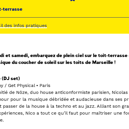
t-terrasse
ail des infos pratiques
 et samedi, embarquez de plein ciel sur le toit-terrasse 
ique du coucher de soleil sur les toits de Marseille !
 (DJ set)
 / Get Physical • Paris
itié de Nôze, duo house anticonformiste parisien, Nicolas
mour pour la musique débridée et audacieuse dans ses pr
 passer de la house à la techno et au jazz. Alliant son grai
périences, Nico a tout ce qu’il faut pour maîtriser une fo
e.