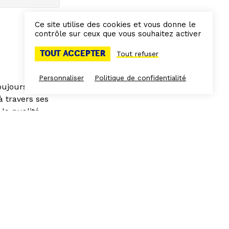
Ce site utilise des cookies et vous donne le
contrôle sur ceux que vous souhaitez activer
TOUT ACCEPTER
Tout refuser
Personnaliser
Politique de confidentialité
ujours à la
 travers ses
 la qualité
rées Rendez-
 ciel sur le
Marseille !