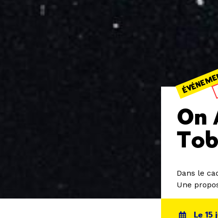
ÉVÉNEME
On 
Tob
Dans le ca
Une propos
Le 15 j