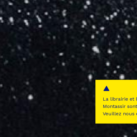
La librairie et
Montassir son
Veuillez nous