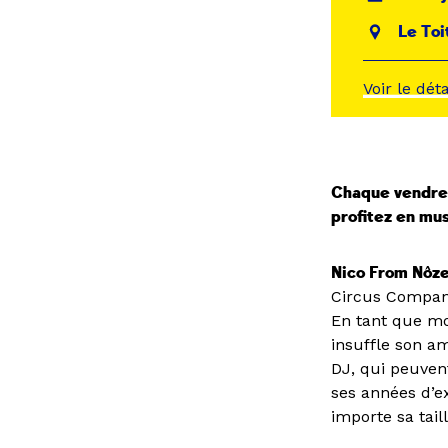
Le Toi
Voir le dét
Chaque vendredi
profitez en mus
Nico From Nôze
Circus Company
En tant que mo
insuffle son a
DJ, qui peuvent
ses années d’ex
importe sa taill