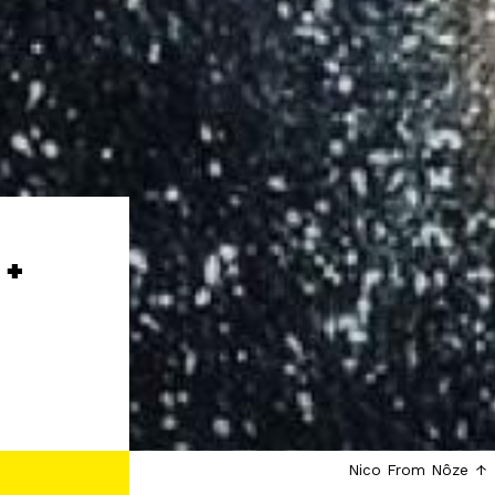
+
Nico From Nôze