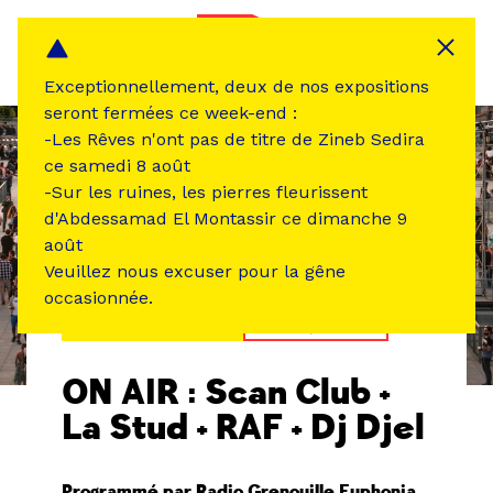
Panneau de gestion des cookies
MENU
Exceptionnellement, deux de nos expositions
seront fermées ce week-end :
-Les Rêves n'ont pas de titre de Zineb Sedira
ce samedi 8 août
-Sur les ruines, les pierres fleurissent
d'Abdessamad El Montassir ce dimanche 9
août
Veuillez nous excuser pour la gêne
occasionnée.
ÉVÉNEMENT PASSÉ
MUSIQUE SON
ON AIR : Scan Club +
La Stud + RAF + Dj Djel
Programmé par Radio Grenouille Euphonia