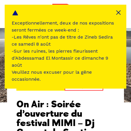
Panneau de gestion des cookies
MENU
Exceptionnellement, deux de nos expositions
seront fermées ce week-end :
-Les Rêves n'ont pas de titre de Zineb Sedira
ce samedi 8 août
-Sur les ruines, les pierres fleurissent
d'Abdessamad El Montassir ce dimanche 9
août
Veuillez nous excuser pour la gêne
occasionnée.
ÉVÉNEMENT PASSÉ
MUSIQUE SON
On Air : Soirée
d’ouverture du
festival MIMI – Dj