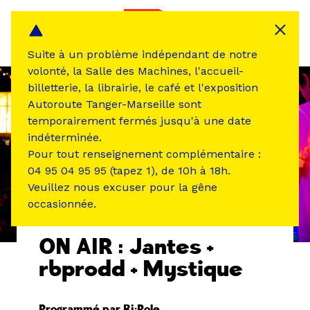
Panneau de gestion des cookies
MENU
Suite à un problème indépendant de notre
volonté, la Salle des Machines, l'accueil-
billetterie, la librairie, le café et l'exposition
Autoroute Tanger-Marseille sont
temporairement fermés jusqu'à une date
indéterminée.
Pour tout renseignement complémentaire :
04 95 04 95 95 (tapez 1), de 10h à 18h.
Veuillez nous excuser pour la gêne
occasionnée.
ÉVÉNEMENT PASSÉ
MUSIQUE SON
ON AIR : Jantes +
rbprodd + Mystique
Programmé par Bi:Pole