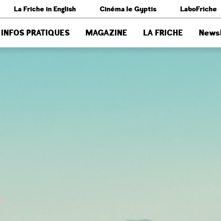
La Friche in English
Cinéma le Gyptis
LaboFriche
INFOS PRATIQUES
MAGAZINE
LA FRICHE
Newsl