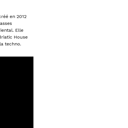
 créé en 2012
basses
ental. Elle
driatic House
la techno.