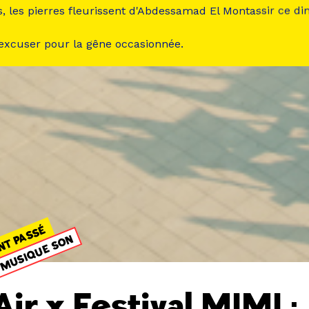
s, les pierres fleurissent d'Abdessamad El Montassir ce d
 excuser pour la gêne occasionnée.
NT PASSÉ
MUSIQUE SON
Air x Festival MIMI :