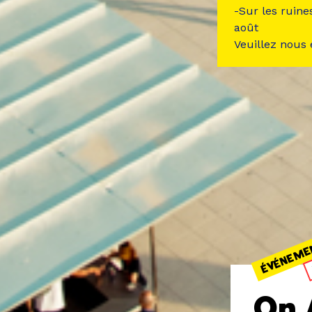
-Sur les ruine
août
Veuillez nous
ÉVÉNEME
On 