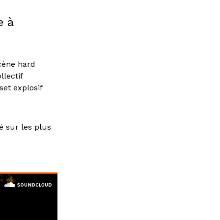
e à
scène hard
llectif
set explosif
 sur les plus