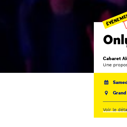
ÉVÉNEME
Onl
Cabaret Al
Une propos
Samedi
Grand
Voir le dét