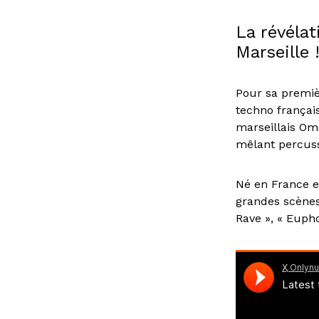
La révéla
Marseille 
Pour sa premiè
techno français
marseillais Ome
mêlant percuss
Né en France e
grandes scènes
Rave », « Eupho