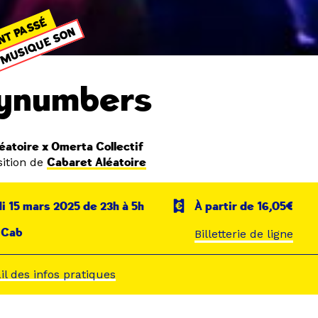
NT PASSÉ
MUSIQUE SON
ynumbers
éatoire x Omerta Collectif
ition de
Cabaret Aléatoire
 15 mars 2025 de 23h à 5h
À partir de 16,05€
 Cab
Billetterie de ligne
ail des infos pratiques