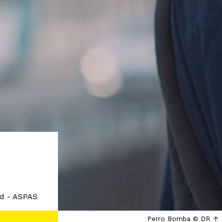
ud - ASPAS
Perro Bomba © DR