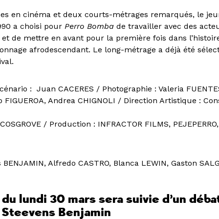
es en cinéma et deux courts-métrages remarqués, le jeun
990 a choisi pour
Perro Bomba
de travailler avec des acte
 et de mettre en avant pour la première fois dans l’histoi
sonnage afrodescendant. Le long-métrage a déjà été sélec
val.
 scénario : Juan CACERES / Photographie : Valeria FUENTE
o FIGUEROA, Andrea CHIGNOLI / Direction Artistique : Co
an COSGROVE / Production : INFRACTOR FILMS, PEJEPERR
ns BENJAMIN, Alfredo CASTRO, Blanca LEWIN, Gaston SA
du lundi 30 mars sera suivie d’un débat
 Steevens Benjamin