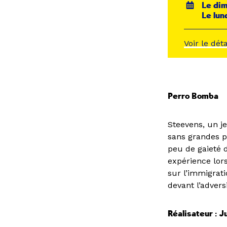
Le di
Le lun
Voir le dét
Perro Bomba
Steevens, un je
sans grandes p
peu de gaieté d
expérience lors
sur l’immigrati
devant l’advers
Réalisateur : 