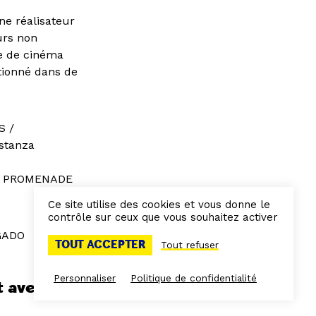
e réalisateur
urs non
re de cinéma
tionné dans de
S /
nstanza
O, PROMENADE
Ce site utilise des cookies et vous donne le
contrôle sur ceux que vous souhaitez activer
LGADO
TOUT ACCEPTER
Tout refuser
Personnaliser
Politique de confidentialité
 avec le