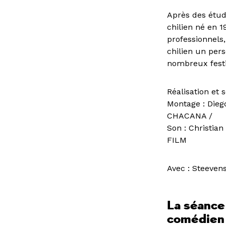
Après des étud
chilien né en 1
professionnels,
chilien un per
nombreux festi
Réalisation et
Montage : Dieg
CHACANA /
Son : Christi
FILM
Avec : Steeve
La séance 
comédien