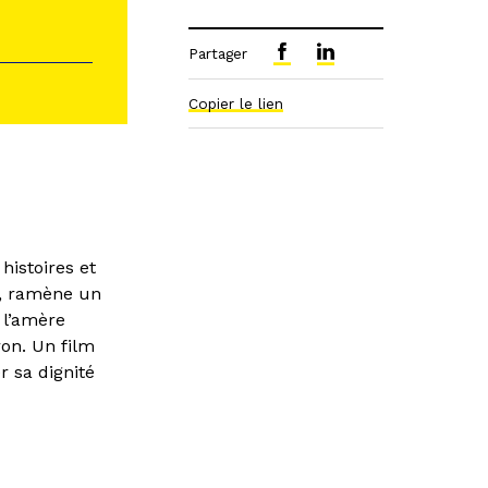
Partager
Copier le lien
histoires et
e, ramène un
 l’amère
ron. Un film
r sa dignité