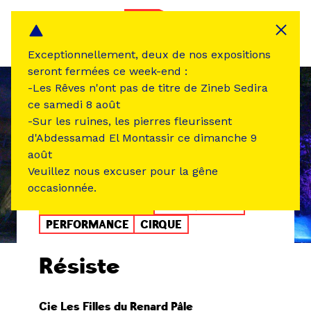
Panneau de gestion des cookies
MENU
Exceptionnellement, deux de nos expositions
seront fermées ce week-end :
-Les Rêves n'ont pas de titre de Zineb Sedira
ce samedi 8 août
-Sur les ruines, les pierres fleurissent
d'Abdessamad El Montassir ce dimanche 9
août
Veuillez nous excuser pour la gêne
occasionnée.
ÉVÉNEMENT PASSÉ
MUSIQUE SON
PERFORMANCE
CIRQUE
Résiste
Cie Les Filles du Renard Pâle