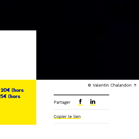
© Valentin Chalandon
t 20€ (hors
 25€ (hors
Partager
Copier le lien