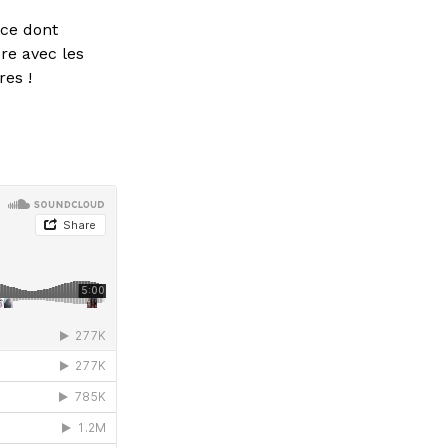
nce dont
ore avec les
res !