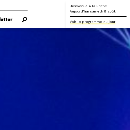
Bienvenue à la Friche
Aujourd'hui samedi 8 août.
etter
Voir le programme du jour