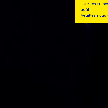
-Sur les ruine
août
Veuillez nous