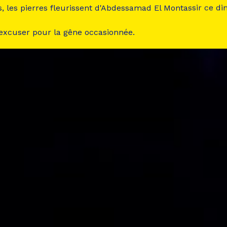
s, les pierres fleurissent d'Abdessamad El Montassir ce d
 excuser pour la gêne occasionnée.