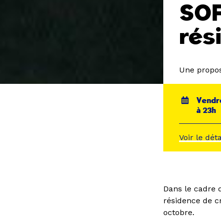
SOF
rés
Une propos
Vendre
à 23h
Voir le dét
Dans le cadre 
résidence de c
octobre.