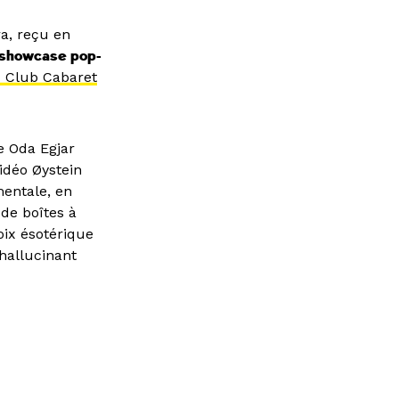
ra, reçu en
n showcase pop-
x Club Cabaret
e Oda Egjar
vidéo Øystein
mentale, en
 de boîtes à
oix ésotérique
hallucinant