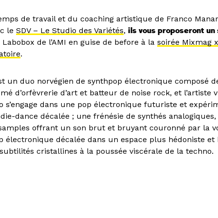
temps de travail et du coaching artistique de Franco Mana
ec le
SDV – Le Studio des Variétés
,
ils vous proposeront u
 Labobox de l’AMI en guise de before à la
soirée Mixmag 
atoire
.
st un duo norvégien de synthpop électronique composé d
mé d’orfèvrerie d’art et batteur de noise rock, et l’artiste 
 s’engage dans une pop électronique futuriste et expéri
ndie-dance décalée ; une frénésie de synthés analogiques,
samples offrant un son brut et bruyant couronné par la v
p électronique décalée dans un espace plus hédoniste et 
subtilités cristallines à la poussée viscérale de la techno.