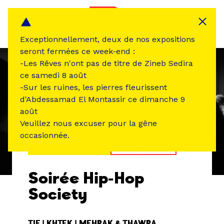
Panneau de gestion des cookies
MENU
Exceptionnellement, deux de nos expositions
seront fermées ce week-end :
-Les Rêves n'ont pas de titre de Zineb Sedira
ce samedi 8 août
-Sur les ruines, les pierres fleurissent
d'Abdessamad El Montassir ce dimanche 9
août
Veuillez nous excuser pour la gêne
occasionnée.
ÉVÉNEMENT PASSÉ
MUSIQUE SON
Soirée Hip-Hop
Society
TIF | KHTEK | MEHRAK & THAWRA