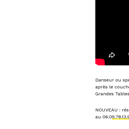
Danseur ou spe
après le couch
Grandes Tables
NOUVEAU : rése
au 06.0
9.78.13.