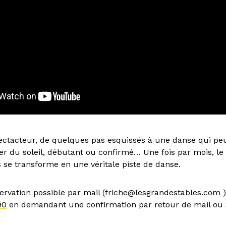
ctacteur, de quelques pas esquissés à une danse qui peu
er du soleil, débutant ou confirmé… Une fois par mois, le 
 se transforme en une véritale piste de danse.
rvation possible par mail (friche@lesgrandestables.com )
90
en demandant une confirmation par retour de mail ou