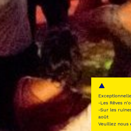
Exceptionnell
-Les Rêves n'o
-Sur les ruine
août
Veuillez nous