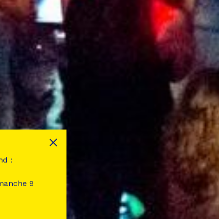
nd :
imanche 9