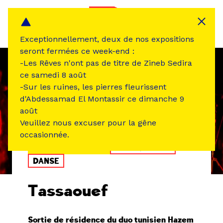
Panneau de gestion des cookies
MENU
Exceptionnellement, deux de nos expositions
seront fermées ce week-end :
-Les Rêves n'ont pas de titre de Zineb Sedira
ce samedi 8 août
-Sur les ruines, les pierres fleurissent
d'Abdessamad El Montassir ce dimanche 9
août
Veuillez nous excuser pour la gêne
occasionnée.
ÉVÉNEMENT PASSÉ
MUSIQUE SON
DANSE
Tassaouef
Sortie de résidence du duo tunisien Hazem