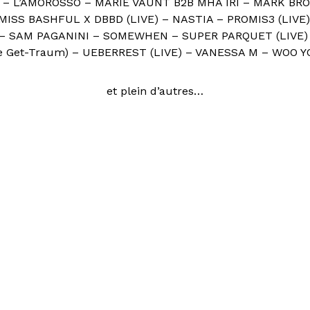
– L’AMOROSSO – MARIE VAUNT B2B MHA IRI – MARK BR
 MISS BASHFUL X DBBD (LIVE) – NASTIA – PROMIS3 (LIVE
– SAM PAGANINI – SOMEWHEN – SUPER PARQUET (LIVE
e Get-Traum) – UEBERREST (LIVE) – VANESSA M – WOO YO
et plein d’autres…
ÉVÉNEMENT PASS