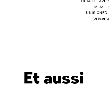
HEARTREAVER 
– MIJA –
UNISIGNED 
(présent
Et aussi