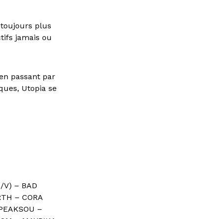
 toujours plus
ctifs jamais ou
 en passant par
iques, Utopia se
/V) – BAD
RTH – CORA
 PEAKSOU –