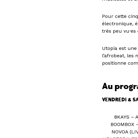
Pour cette cin
électronique, é
très peu vu·es
Utopia est une
l’afrobeat, les
positionne com
Au prog
VENDREDI & S
8KAYS – 
BOOMBOX –
NOVOA (LI