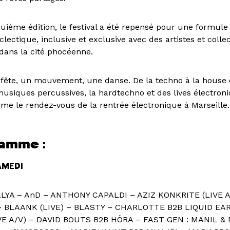
quième édition, le festival a été repensé pour une formule
clectique, inclusive et exclusive avec des artistes et colle
 dans la cité phocéenne.
 fête, un mouvement, une danse. De la techno à la house
 musiques percussives, la hardtechno et des lives électron
me le rendez-vous de la rentrée électronique à Marseille.
ramme :
AMEDI
ALYA – AnD – ANTHONY CAPALDI – AZIZ KONKRITE (LIVE A
 BLAANK (LIVE) – BLASTY – CHARLOTTE B2B LIQUID EA
VE A/V) – DAVID BOUTS B2B HÖRA – FAST GEN : MANIL &