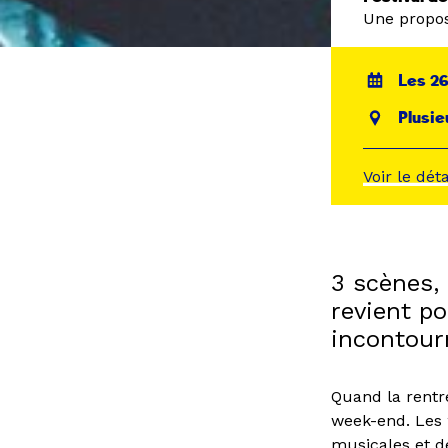
Une propos
Les 2
Plusie
Voir le dét
3 scènes, 
revient po
incontour
Quand la rentré
week-end. Les 
musicales et d