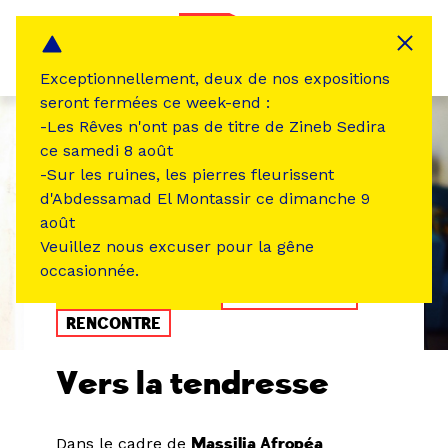
Panneau de gestion des cookies
MENU
Exceptionnellement, deux de nos expositions
seront fermées ce week-end :
-Les Rêves n'ont pas de titre de Zineb Sedira
ce samedi 8 août
-Sur les ruines, les pierres fleurissent
d'Abdessamad El Montassir ce dimanche 9
août
Veuillez nous excuser pour la gêne
occasionnée.
ÉVÉNEMENT PASSÉ
CINÉMA VIDÉO
RENCONTRE
Vers la tendresse
Dans le cadre de
Massilia Afropéa