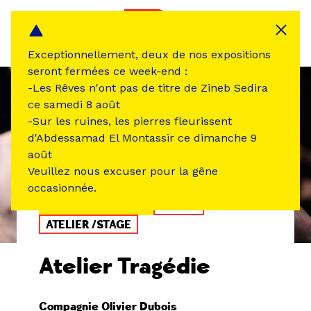
Panneau de gestion des cookies
MENU
Exceptionnellement, deux de nos expositions
seront fermées ce week-end :
-Les Rêves n'ont pas de titre de Zineb Sedira
ce samedi 8 août
-Sur les ruines, les pierres fleurissent
d'Abdessamad El Montassir ce dimanche 9
août
Veuillez nous excuser pour la gêne
occasionnée.
ÉVÉNEMENT PASSÉ
DANSE
ATELIER /STAGE
Atelier Tragédie
Compagnie Olivier Dubois