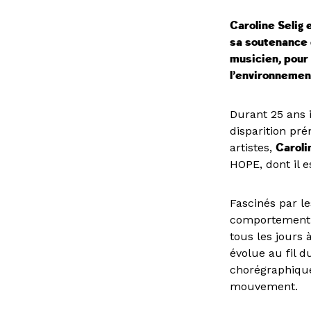
Caroline Selig
sa soutenance d
musicien, pour 
l’environnemen
Durant 25 ans i
disparition pr
artistes,
Caroli
HOPE, dont il es
Fascinés par le
comportement h
tous les jours
évolue au fil d
chorégraphique
mouvement.