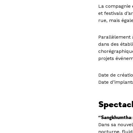
La compagnie e
et festivals d’
rue, mais égal
Parallèlement 
dans des établ
chorégraphique
projets événem
Date de créatio
Date d’implanta
Spectacl
“Sangkhumtha:
Dans sa nouvell
nocturne, fluid