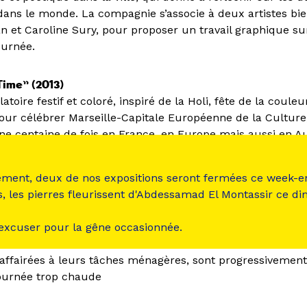
 dans le monde. La compagnie s’associe à deux artistes bi
n et Caroline Sury, pour proposer un travail graphique sur
ournée.
Time” (2013)
oire festif et coloré, inspiré de la Holi, fête de la couleu
our célébrer Marseille-Capitale Européenne de la Culture,
ne centaine de fois en France, en Europe mais aussi en Au
nada.
ement, deux de nos expositions seront fermées ce week-e
plaisir (2012)
s, les pierres fleurissent d'Abdessamad El Montassir ce d
urne pour 3 danseurs sur des chansons de Bashung
 excuser pour la gêne occasionnée.
)
affairées à leurs tâches ménagères, sont progressivemen
 journée trop chaude