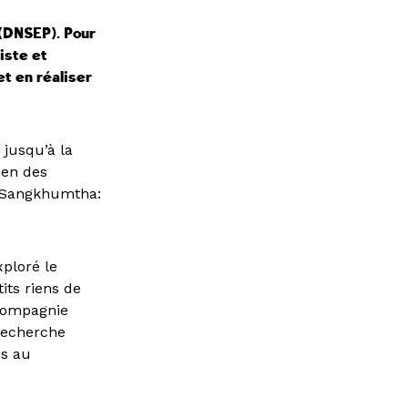
 (DNSEP). Pour
iste et
et en réaliser
 jusqu’à la
ien des
r Sangkhumtha:
xploré le
its riens de
 compagnie
 recherche
ns au