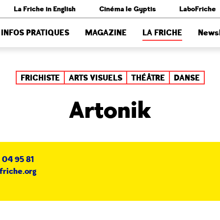
La Friche in English
Cinéma le Gyptis
LaboFriche
INFOS PRATIQUES
MAGAZINE
LA FRICHE
Newsl
FRICHISTE
ARTS VISUELS
THÉÂTRE
DANSE
Artonik
 04 95 81
friche.org
e