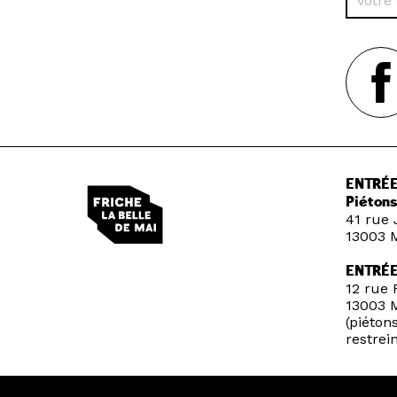
ENTRÉE
Piétons
41 rue 
13003 M
ENTRÉ
12 rue 
13003 M
(piétons
restrein