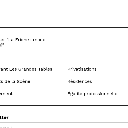
er "La Friche : mode
i"
rant Les Grandes Tables
Privatisations
ts de la Scène
Résidences
ement
Égalité professionnelle
tter