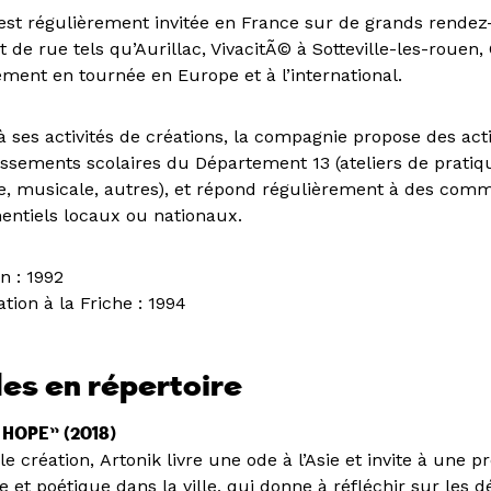
st régulièrement invitée en France sur de grands rendez
art de rue tels qu’Aurillac, VivacitÃ© à Sotteville-les-rouen
ement en tournée en Europe et à l’international.
à ses activités de créations, la compagnie propose des act
issements scolaires du Département 13 (ateliers de pratiq
, musicale, autres), et répond régulièrement à des com
entiels locaux ou nationaux.
n : 1992
tion à la Friche : 1994
es en répertoire
 HOPE” (2018)
e création, Artonik livre une ode à l’Asie et invite à une
e et poétique dans la ville, qui donne à réfléchir sur les