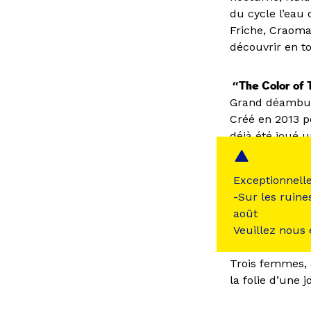
du cycle l’eau
Friche, Craoma
découvrir en t
“The Color of 
Grand déambulat
Créé en 2013 p
déjà été joué u
Chili ou au Ca
Exceptionnell
Les chevaux du 
-Sur les ruine
Echappée noct
août
Veuillez nous
Solleone (2010
Trois femmes, 
la folie d’une