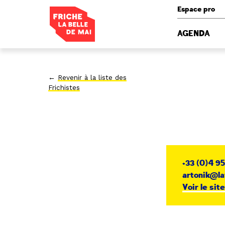
Panneau de gestion des cookies
Espace pro
AGENDA
←
Revenir à la liste des
Frichistes
+33 (0)4 95
artonik@la
Voir le sit