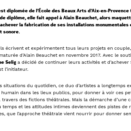
 est diplomée de l’École des Beaux Arts d’Aix-en-Provence
e diplôme, elle fait appel à Alain Beauchet, alors maquett
achever la fabrication de ses installations monumentales 
t sonore.
ls écrivent et expérimentent tous leurs projets en couple,
ématurée d’Alain Beauchet en novembre 2017. Avec le sout
ne Selig
a décidé de continuer leurs activités et d’acheve
t l’initiateur.
s situations du quotidien, ce duo d’artistes a longtemps e
umain dans les lieux publics, pour donner à voir ces pet
 à travers des fictions théâtrales. Mais la démarche d’une
u temps et les attitudes intimes deviennent des pistes de
s, que l’approche théâtrale vient nourrir pour donner se