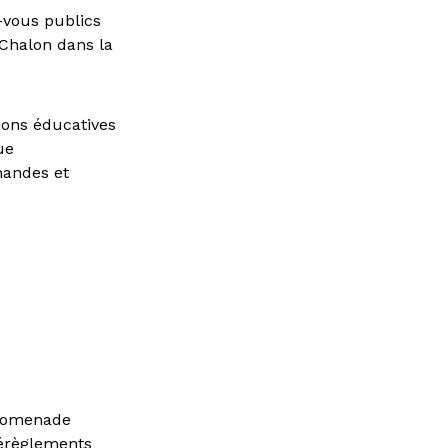
-vous publics
, Chalon dans la
ions éducatives
ue
mandes et
 promenade
 dérèglements