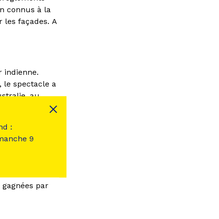
en connus à la
 les façades. A
r indienne.
 le spectacle a
stralie, au
nd :
imanche 9
t gagnées par