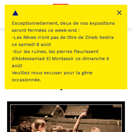
Panneau de gestion des cookies
MENU
Exceptionnellement, deux de nos expositions
seront fermées ce week-end :
-Les Rêves n'ont pas de titre de Zineb Sedira
ce samedi 8 août
←
Revenir à la liste des Frichistes
-Sur les ruines, les pierres fleurissent
d'Abdessamad El Montassir ce dimanche 9
FRICHISTE
ARTS VISUELS
MUSIQUE
août
PRODUCTEUR / DIFFUSEUR
Veuillez nous excuser pour la gêne
occasionnée.
Co_opérative