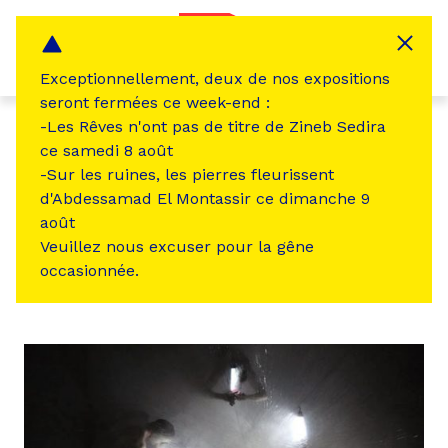
Panneau de gestion des cookies
MENU
Exceptionnellement, deux de nos expositions
seront fermées ce week-end :
-Les Rêves n'ont pas de titre de Zineb Sedira
ce samedi 8 août
←
Revenir à la liste des Frichistes
-Sur les ruines, les pierres fleurissent
d'Abdessamad El Montassir ce dimanche 9
FRICHISTE
THÉÂTRE
DANSE
ARTISTES
août
AUDIOVISUEL
PRODUCTEUR / DIFFUSEUR
Veuillez nous excuser pour la gêne
occasionnée.
Ornic’art