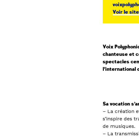
voixpolyp
Voir le sit
Voix Polyphoni
chanteuse et c
spectacles cent
l’international
Sa vocation s’a
– La création e
s’inspire des t
de musiques.
– La transmissi