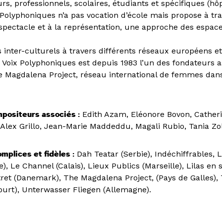
s, professionnels, scolaires, étudiants et spécifiques (hô
Polyphoniques n’a pas vocation d’école mais propose à tra
 spectacle et à la représentation, une approche des espace
 inter-culturels à travers différents réseaux européens e
 Voix Polyphoniques est depuis 1983 l’un des fondateurs a
e Magdalena Project, réseau international de femmes dans
mpositeurs associés :
Edith Azam, Eléonore Bovon, Cather
 Alex Grillo, Jean-Marie Maddeddu, Magali Rubio, Tania Zo
mplices et fidèles :
Dah Teatar (Serbie), Indéchiffrables,
e), Le Channel (Calais), Lieux Publics (Marseille), Lilas en
atret (Danemark), The Magdalena Project, (Pays de Galles),
court), Unterwasser Fliegen (Allemagne).