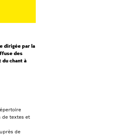
 dirigée par la
iffuse des
t du chant à
épertoire
 de textes et
auprès de