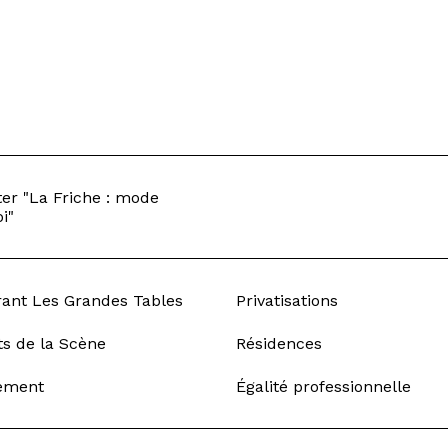
er "La Friche : mode
i"
rant Les Grandes Tables
Privatisations
ts de la Scène
Résidences
ement
Égalité professionnelle