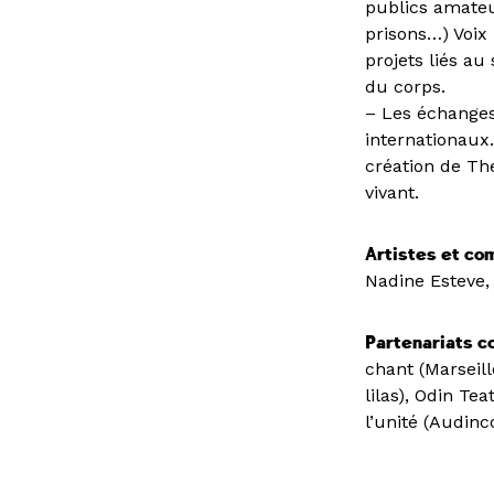
publics amateur
prisons…) Voix 
projets liés au
du corps.
– Les échanges
internationaux.
création de Th
vivant.
Artistes et co
Nadine Esteve,
Partenariats co
chant (Marseill
lilas), Odin Te
l’unité (Audin