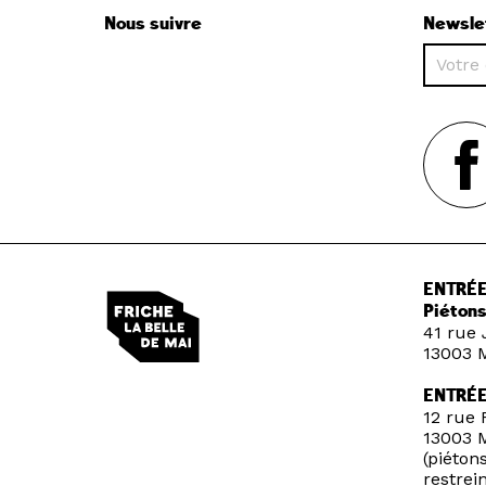
Nous suivre
Newsle
ENTRÉE
Piétons
41 rue 
13003 M
ENTRÉ
12 rue 
13003 M
(piétons
restrein