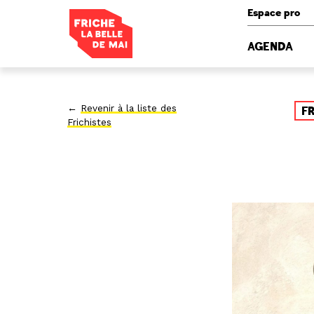
Panneau de gestion des cookies
Espace pro
AGENDA
←
Revenir à la liste des
F
Frichistes