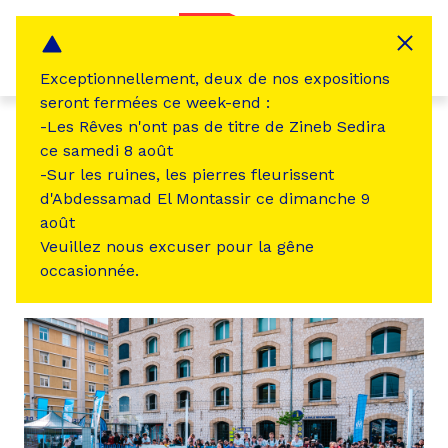
Panneau de gestion des cookies
MENU
Exceptionnellement, deux de nos expositions
seront fermées ce week-end :
-Les Rêves n'ont pas de titre de Zineb Sedira
ce samedi 8 août
←
Revenir à la liste des lieux
-Sur les ruines, les pierres fleurissent
d'Abdessamad El Montassir ce dimanche 9
LIEU DE LA FRICHE
août
Veuillez nous excuser pour la gêne
Playground
occasionnée.