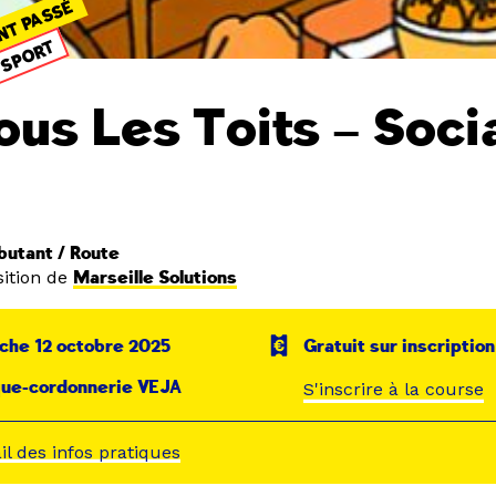
NT PASSÉ
SPORT
ous Les Toits – Soci
n
utant / Route
ition de
Marseille Solutions
che 12 octobre 2025
Gratuit sur inscription
que-cordonnerie VEJA
S'inscrire à la course
ail des infos pratiques