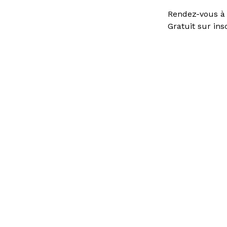
Rendez-vous à 
Gratuit sur ins
Vous avez une question ?
Consult
d’emplo
Accès directs
Restau