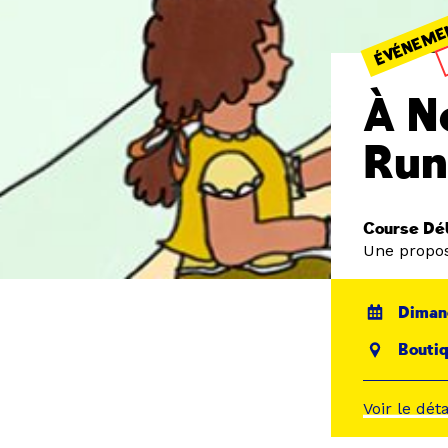
ÉVÉNEME
À N
Ru
Course Déb
Une propos
Diman
Bouti
Voir le dét