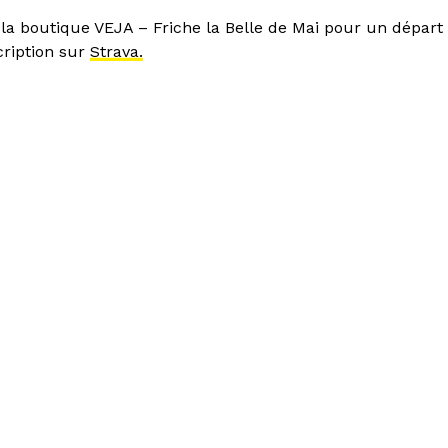
la boutique VEJA – Friche la Belle de Mai pour un départ 
cription sur
Strava.
er "La Friche : mode
i"
rant Les Grandes Tables
Privatisations