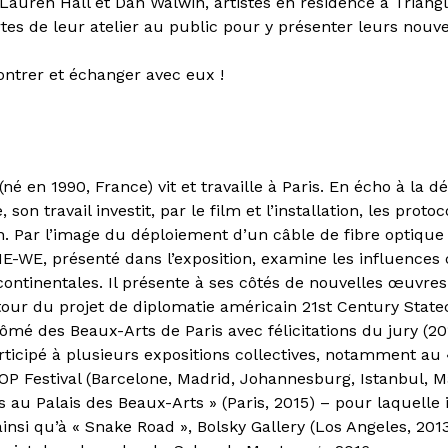
, Lauren Hall et Dan Walwin, artistes en résidence à Triang
tes de leur atelier au public pour y présenter leurs nouve
ontrer et échanger avec eux !
(né en 1990, France) vit et travaille à Paris. En écho à la
 son travail investit, par le film et l’installation, les proto
 Par l’image du déploiement d’un câble de fibre optiqu
E-WE, présenté dans l’exposition, examine les influences 
continentales. Il présente à ses côtés de nouvelles œuvres
our du projet de diplomatie américain 21st Century Statecr
lômé des Beaux-Arts de Paris avec félicitations du jury (201
icipé à plusieurs expositions collectives, notamment au 
P Festival (Barcelone, Madrid, Johannesburg, Istanbul, M
 au Palais des Beaux-Arts » (Paris, 2015) – pour laquelle i
ainsi qu’à « Snake Road », Bolsky Gallery (Los Angeles, 2013