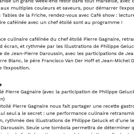
ise un grand week-end festif dans tout marseille, avec 
 aux multiples couleurs et saveurs, pour démarrer l’exposi
 Tables de la Friche, rendez-vous avec Café show : lectur
aire caféinée avec un chef étoilé sont au programme !
e culinaire caféïnée du chef étoilé Pierre Gagnaire, retr
d écran, et rythmée par les illustrations de Philippe Gelu
se de Jean-Pierre Daroussin, avec les participations de Je
rre Blanc, le père Francisco Van Der Hoff et Jean-Michel D
l’exposition.
e
ilé Pierre Gagnaire (avec la participation de Philippe Geluc
in)
étoilé Pierre Gagnaire nous fait partager une recette gas
lui seul a le secret : une performance culinaire retransmi
, rythmée des illustrations de Philippe Geluck et d’une l
 Daroussin. Seule une tombola permettra de déterminer q