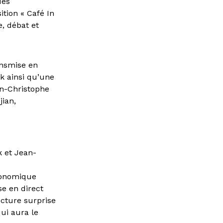
des
tion « Café In
e, débat et
ansmise en
ck ainsi qu’une
an-Christophe
jian,
k et Jean-
tronomique
se en direct
ecture surprise
ui aura le