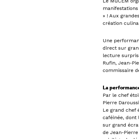
Le MuCEM organ
manifestations
» ! Aux grandes
création culin
Une performanc
direct sur gran
lecture surpri
Rufin, Jean-Pie
commissaire de 
La performanc
Par le chef éto
Pierre Darouss
Le grand chef 
caféinée, dont 
sur grand écran
de Jean-Pierre