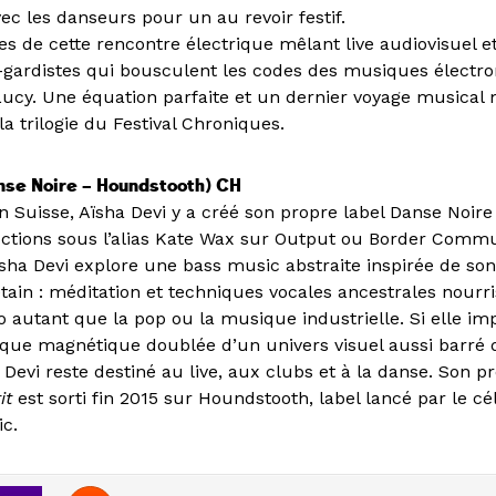
ec les danseurs pour un au revoir festif.
de cette rencontre électrique mêlant live audiovisuel et 
-gardistes qui bousculent les codes des musiques électro
 Lucy. Une équation parfaite et un dernier voyage musica
a trilogie du Festival Chroniques.
nse Noire – Houndstooth) CH
n Suisse, Aïsha Devi y a créé son propre label Danse Noire
uctions sous l’alias Kate Wax sur Output ou Border Commu
ïsha Devi explore une bass music abstraite inspirée de son
étain : méditation et techniques vocales ancestrales nourr
 autant que la pop ou la musique industrielle. Si elle i
que magnétique doublée d’un univers visuel aussi barré 
 Devi reste destiné au live, aux clubs et à la danse. Son 
it
est sorti fin 2015 sur Houndstooth, label lancé par le c
ic.