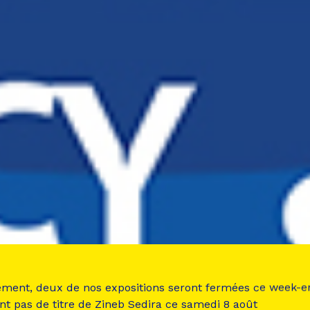
ement, deux de nos expositions seront fermées ce week-e
nt pas de titre de Zineb Sedira ce samedi 8 août