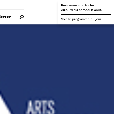
Bienvenue à la Friche
Aujourd'hui samedi 8 août.
etter
Voir le programme du jour