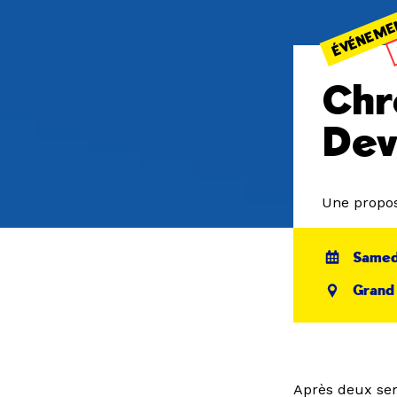
ÉVÉNEME
Chr
Dev
Une propos
Samedi
Grand
Après deux sem