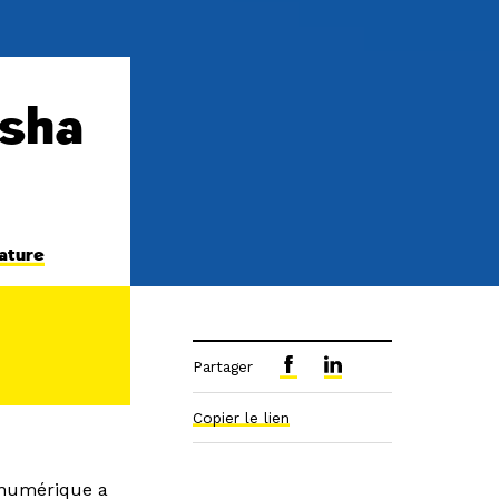
ïsha
ature
Partager
Copier le lien
 numérique a