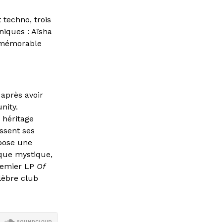
techno, trois
niques : Aïsha
l mémorable
 après avoir
nity.
 héritage
issent ses
mpose une
que mystique,
premier LP
Of
élèbre club