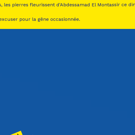
s, les pierres fleurissent d'Abdessamad El Montassir ce d
 excuser pour la gêne occasionnée.