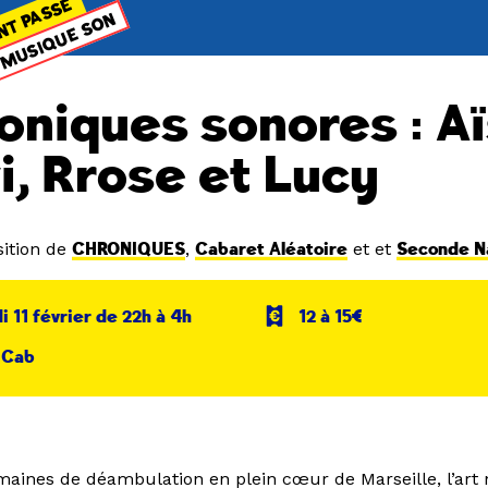
NT PASSÉ
MUSIQUE SON
oniques sonores : A
i, Rrose et Lucy
ition de
CHRONIQUES
,
Cabaret Aléatoire
et et
Seconde N
 11 février de 22h à 4h
12 à 15€
 Cab
aines de déambulation en plein cœur de Marseille, l’art