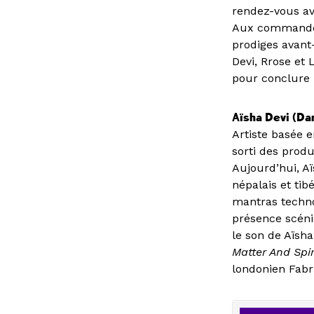
rendez-vous av
Aux commandes 
prodiges avant
Devi, Rrose et
pour conclure l
Aïsha Devi (Da
Artiste basée e
sorti des prod
Aujourd’hui, A
népalais et tib
mantras techno
présence scéni
le son de Aïsha
Matter And Spir
londonien Fabr