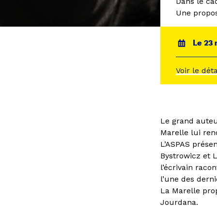
Dans le ca
Une propos
Le 23 
Voir le dét
Le grand aute
Marelle lui re
L’ASPAS présen
Bystrowicz et 
l’écrivain raco
l’une des derni
La Marelle prop
Jourdana.