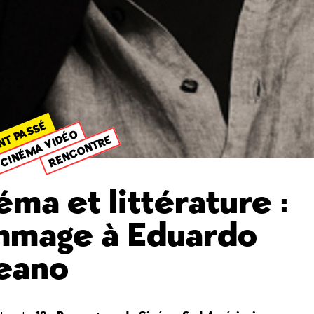
NT PASSÉ
CINÉMA VIDÉO
RENCONTRE
éma et littérature :
mage à Eduardo
eano