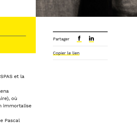
Partager
Copier le lien
SPAS et la
lena
ire), où
lm immortalise
de Pascal