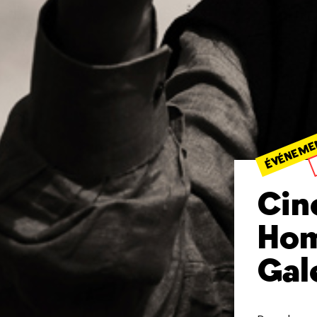
ÉVÉNEME
Cin
Hom
Gal