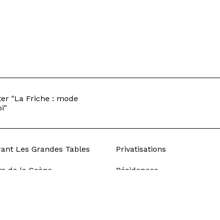
er "La Friche : mode
i"
rant Les Grandes Tables
Privatisations
ts de la Scène
Résidences
ement
Égalité professionnelle