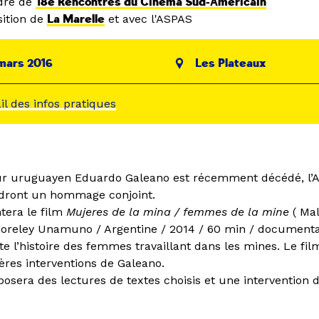
dre de
18e Rencontres du Cinéma Sud-Américain
ition de
La Marelle
et avec l'ASPAS
mars 2016
Les Plateaux
ail des infos pratiques
ur uruguayen Eduardo Galeano est récemment décédé, l’A
ndront un hommage conjoint.
tera le film
Mujeres de la mina / femmes de la mine
( Ma
Loreley Unamuno / Argentine / 2014 / 60 min / documenta
nte l’histoire des femmes travaillant dans les mines. Le fi
ères interventions de Galeano.
osera des lectures de textes choisis et une intervention 