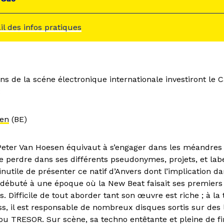
ail des infos pratiques
s de la scéne électronique internationale investiront le 
 :
sen
(BE)
 Peter Van Hoesen équivaut à s’engager dans les méandres
e perdre dans ses différents pseudonymes, projets, et labe
nutile de présenter ce natif d’Anvers dont l’implication d
 débuté à une époque où la New Beat faisait ses premiers
s. Difficile de tout aborder tant son œuvre est riche ; à la 
s, il est responsable de nombreux disques sortis sur de
ou TRESOR. Sur scène, sa techno entêtante et pleine de fi