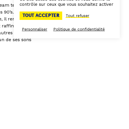
contrôle sur ceux que vous souhaitez activer
dream team
s 90’s.
TOUT ACCEPTER
Tout refuser
, il remet
affinés. Il a
Personnaliser
Politique de confidentialité
autres encore…
cun de ses sons