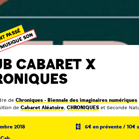
NT PASSÉ
MUSIQUE SON
B CABARET X
RONIQUES
dre de
Chroniques - Biennale des imaginaires numériques
ition de
Cabaret Aléatoire
,
CHRONIQUES
et Seconde Nat
embre 2018
6€ en prévente / 10€ 
 Cab