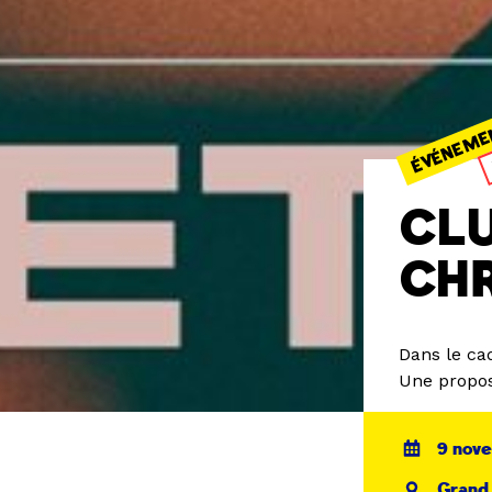
ÉVÉNEME
CLU
CH
Dans le ca
Une propos
9 nov
Grand