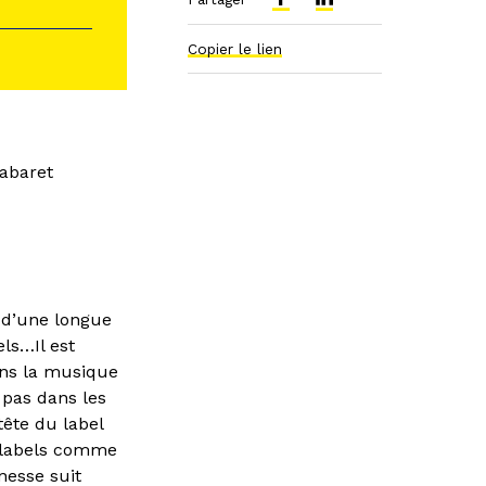
Copier le lien
Cabaret
 d’une longue
ls…Il est
ans la musique
 pas dans les
tête du label
s labels comme
nesse suit