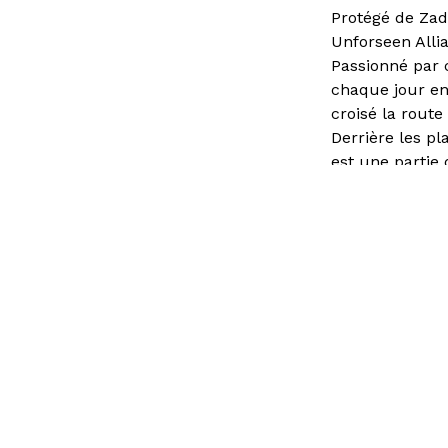
Protégé de Zad
Unforseen Allia
Passionné par c
chaque jour en 
croisé la rout
Derrière les pl
est une partie 