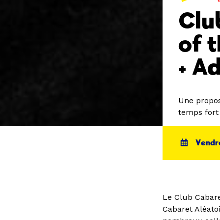
Clu
of 
+ A
Une propos
temps for
Vendre
Le Club Cabare
Cabaret Aléato