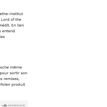
ethe-Institut
 Lord of the
nédit. En lien
es entend
des
croche même
pour sortir son
es remixes,
Pfoten
produit