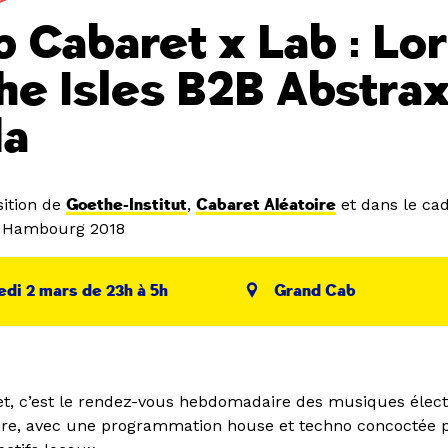
b Cabaret x Lab : Lo
the Isles B2B Abstra
da
ition de
Goethe-Institut
,
Cabaret Aléatoire
et dans le ca
t Hambourg 2018
di 2 mars de 23h à 5h
Grand Cab
t, c’est le rendez-vous hebdomadaire des musiques élec
ire, avec une programmation house et techno concoctée 