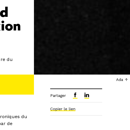
rd
xion
dre du
Ada
Partager
Copier le lien
troniques du
par de