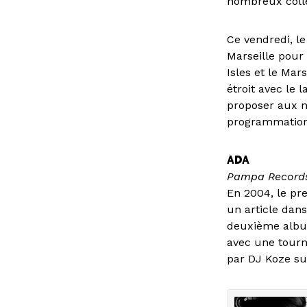
nombreux colle
Ce vendredi, le
Marseille pour 
Isles et le Mar
étroit avec le 
proposer aux nu
programmations
ADA
Pampa Record
En 2004, le p
un article dan
deuxième album
avec une tourné
par DJ Koze su