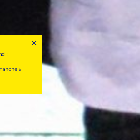
nd :
imanche 9