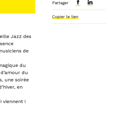
Partager
Copier le lien
eille Jazz des
ésence
musiciens de
 magique du
t d’amour du
, une soirée
’hiver, en
 viennent !