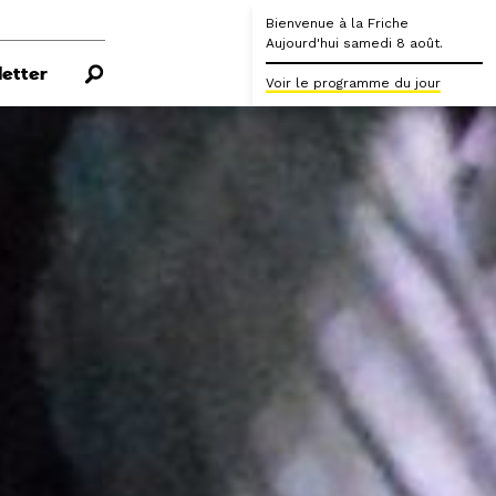
Bienvenue à la Friche
Aujourd'hui samedi 8 août.
etter
Voir le programme du jour