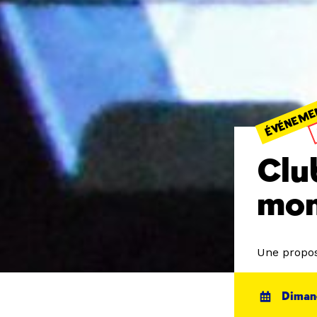
ÉVÉNEME
Clu
mo
Une propos
Dimanc