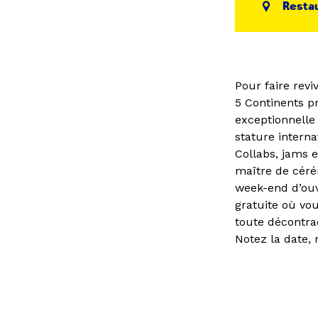
Restau
Pour faire revi
5 Continents p
exceptionnelle
stature interna
Collabs, jams 
maître de cér
week-end d’ouv
gratuite où vo
toute décontra
Notez la date,