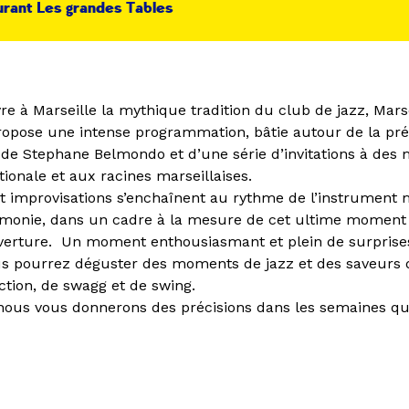
rant Les grandes Tables
vre à Marseille la mythique tradition du club de jazz, Mars
ropose une intense programmation, bâtie autour de la pr
 de Stephane Belmondo et d’une série d’invitations à des 
tionale et aux racines marseillaises.
et improvisations s’enchaînent au rythme de l’instrument
émonie, dans un cadre à la mesure de cet ultime momen
erture. Un moment enthousiasmant et plein de surprises
us pourrez déguster des moments de jazz et des saveurs d
ction, de swagg et de swing.
 nous vous donnerons des précisions dans les semaines qui