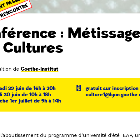
NT PASSÉ
RENCONTRE
férence : Métissag
 Cultures
ition de
Goethe-Institut
di 29 juin de 16h à 20h
gratuit sur inscription
 30 juin de 10h à 18h
culture1@lyon.goethe.
he 1er juillet de 9h à 14h
e l’aboutissement du programme d’université d’été EAP, 