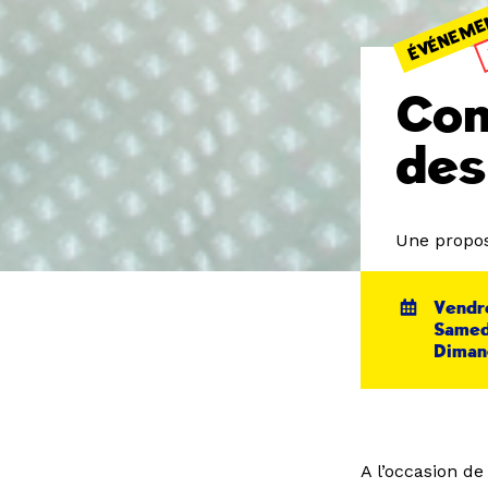
ÉVÉNEME
Con
des
Une propos
Vendre
Samedi
Dimanc
A l’occasion d