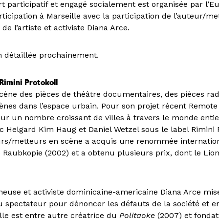
rt participatif et engagé socialement est organisée par l’
icipation à Marseille avec la participation de l’auteur/m
de l’artiste et activiste Diana Arce.
 détaillée prochainement.
 Rimini Protokoll
cène des pièces de théâtre documentaires, des pièces ra
ènes dans l’espace urbain. Pour son projet récent Remote X
ur un nombre croissant de villes à travers le monde enti
ec Helgard Kim Haug et Daniel Wetzel sous le label Rimini 
rs/metteurs en scène a acquis une renommée internatio
Raubkopie (2002) et a obtenu plusieurs prix, dont le Lion
cheuse et activiste dominicaine-americaine Diana Arce mis
du spectateur pour dénoncer les défauts de la société et 
le est entre autre créatrice du
Politaoke
(2007) et fondat