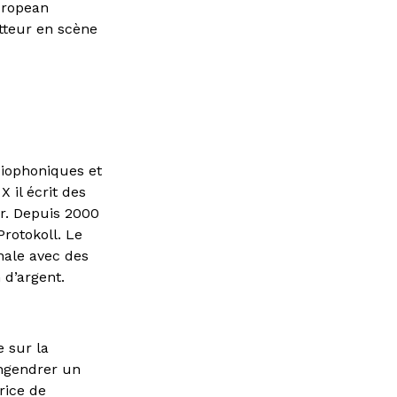
European
etteur en scène
diophoniques et
 il écrit des
er. Depuis 2000
Protokoll. Le
nale avec des
 d’argent.
e sur la
engendrer un
rice de