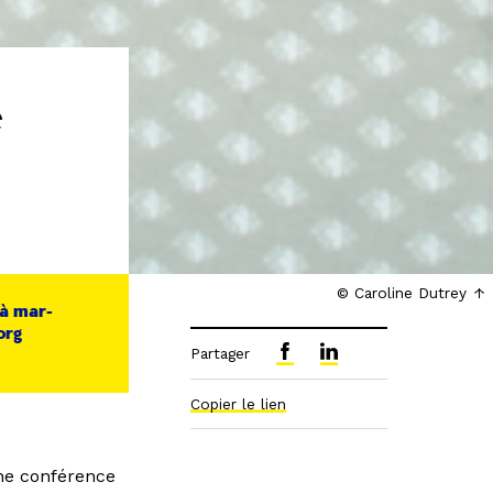
e
© Caroline Dutrey
 à mar-
org
Partager
Copier le lien
une conférence