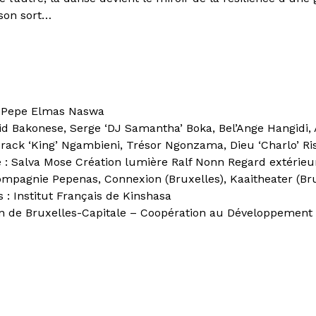
son sort…
: Pepe Elmas Naswa
id Bakonese, Serge ‘DJ Samantha’ Boka, Bel’Ange Hangidi, 
ack ‘King’ Ngambieni, Trésor Ngonzama, Dieu ‘Charlo’ Ris
 : Salva Mose Création lumière Ralf Nonn Regard extérieu
ompagnie Pepenas, Connexion (Bruxelles), Kaaitheater (Bru
: Institut Français de Kinshasa
on de Bruxelles-Capitale – Coopération au Développement