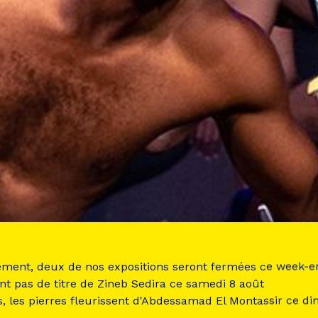
ement, deux de nos expositions seront fermées ce week-e
nt pas de titre de Zineb Sedira ce samedi 8 août
s, les pierres fleurissent d'Abdessamad El Montassir ce d