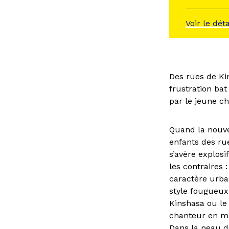
Voir le dét
Des rues de Ki
frustration ba
par le jeune c
Quand la nouve
enfants des ru
s’avère explosi
les contraires
caractère urbai
style fougueux
Kinshasa ou le 
chanteur en ma
Dans la peau de