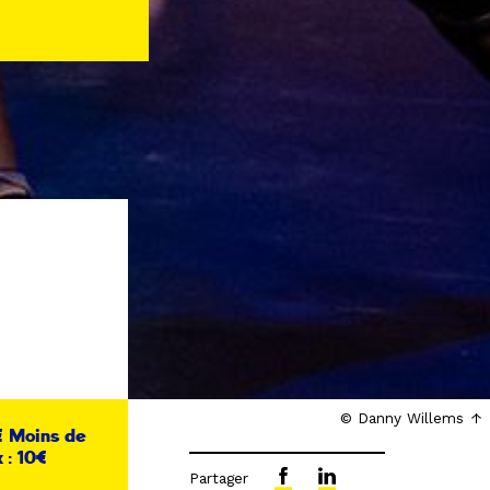
© Danny Willems
0€ Moins de
 : 10€
Partager