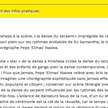
ail des infos pratiques
nshasa à la scène, « la danse du serpent » imprégnée de r
t son plein sur les rythmes endiablés de DJ Samantha, le t
horégraphe Pepe ‘Elmas’ Naswa.
lle « star » de la danse à Kinshasa croise la danse du ser
es et des enfants de gangs avec la danse contemporaine, l
f ! Plus que jamais, Pepe ‘Elmas’ Naswa relève avec brio le
 : imaginer une chorégraphie sophistiquée sans jamais effa
n, populaire et citoyen ; conserver sur scène l’énergie inve
 de la danse du serpent influencée par les rythmes des b
hip-hop. L’alliance de danseurs issus de la rue, d’un DJ e
ître de cérémonie est la clé de la réussite, car le temps 
 l’autre, la danse devient le miroir de la résilience d’une