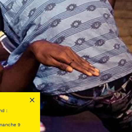
nd :
imanche 9