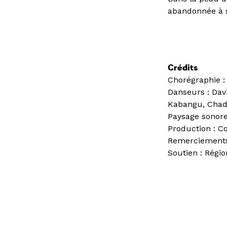
abandonnée à 
Crédits
Chorégraphie 
Danseurs : Dav
Kabangu, Chadr
Paysage sonore
Production : C
Remerciements 
Soutien : Régi