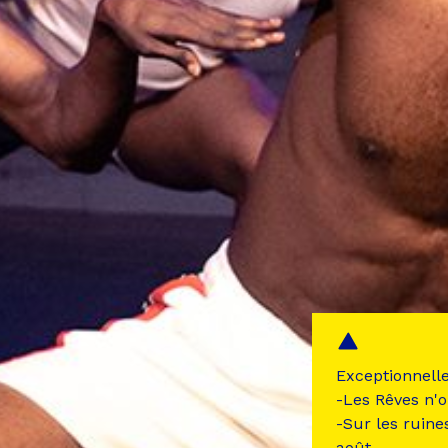
Exceptionnell
-Les Rêves n'o
-Sur les ruine
août