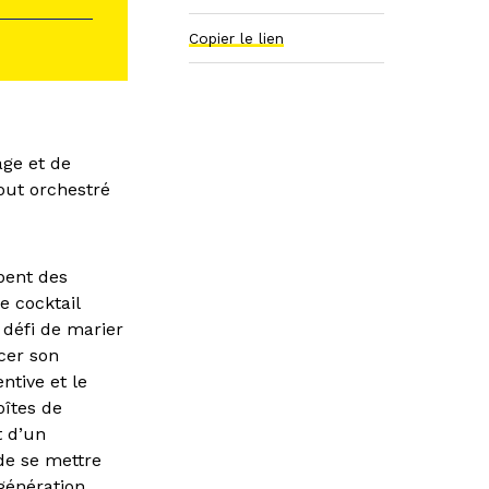
Copier le lien
age et de
out orchestré
pent des
e cocktail
 défi de marier
cer son
ntive et le
oîtes de
t d’un
de se mettre
 génération