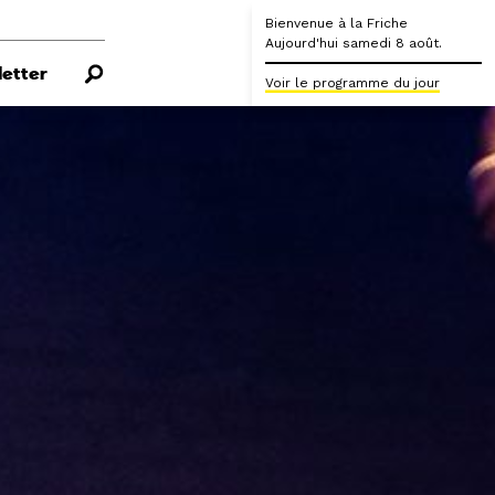
Bienvenue à la Friche
Aujourd'hui samedi 8 août.
etter
Voir le programme du jour