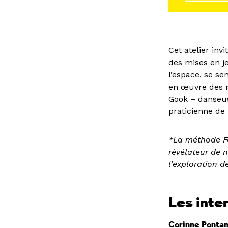
Cet atelier inv
des mises en j
l’espace, se se
en œuvre des n
Gook – danseus
praticienne de 
*La méthode Fe
révélateur de n
l’exploration d
Les inte
Corinne Ponta