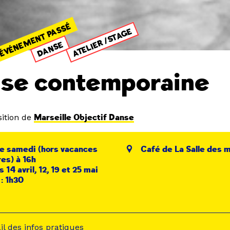
ÉVÉNEMENT PASSÉ
ATELIER /STAGE
DANSE
se contemporaine
ition de
Marseille Objectif Danse
e samedi (hors vacances
Café de La Salle des 
res) à 16h
s 14 avril, 12, 19 et 25 mai
: 1h30
ail des infos pratiques