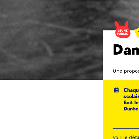
Dan
Une propos
Chaqu
scolai
Soit le
Durée 
Voir le dét