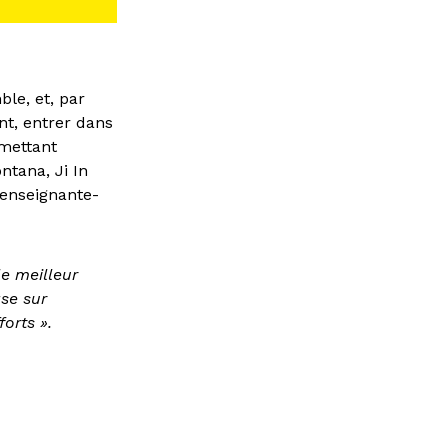
ble, et, par
nt, entrer dans
 mettant
tana, Ji In
 enseignante-
e meilleur
ase sur
orts ».