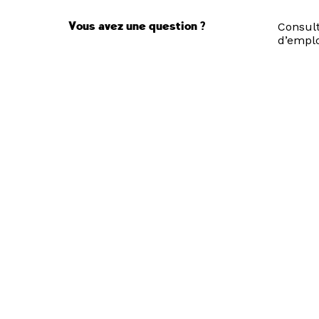
Vous avez une question ?
Consult
d’emplo
Accès directs
Restau
Pôle Ar
Recrut
Nous suivre
Newsle