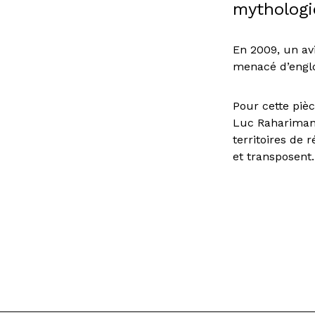
mythologie
En 2009, un av
menacé d’englo
Pour cette piè
Luc Raharimana
territoires de
et transposent.