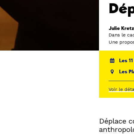
Dép
Julie Kret
Dans le ca
Une propos
Les 11
Les Pl
Voir le dét
Déplace c
anthropol