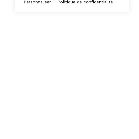
Personnaliser
Politique de confidentialité
Espace presse
Espace Frichistes
L'équipe
S'INSCRIRE