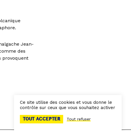
olcanique
aphore.
 malgache Jean-
s comme des
ds provoquent
Ce site utilise des cookies et vous donne le
contrôle sur ceux que vous souhaitez activer
TOUT ACCEPTER
Tout refuser