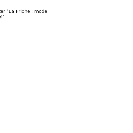
er "La Friche : mode
i"
rant Les Grandes Tables
Privatisations
ts de la Scène
Résidences
ement
Égalité professionnelle
tter