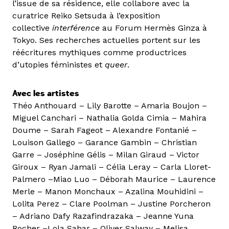
l’issue de sa résidence, elle collabore avec la
curatrice Reiko Setsuda à l’exposition
collective
interférence
au Forum Hermès Ginza à
Tokyo. Ses recherches actuelles portent sur les
réécritures mythiques comme productrices
d’utopies féministes et
queer
.
Avec les artistes
Théo Anthouard – Lily Barotte – Amaria Boujon –
Miguel Canchari – Nathalia Golda Cimia – Mahira
Doume – Sarah Fageot – Alexandre Fontanié –
Louison Gallego – Garance Gambin – Christian
Garre – Joséphine Gélis – Milan Giraud – Victor
Giroux – Ryan Jamali – Célia Leray – Carla Lloret-
Palmero –Miao Luo – Déborah Maurice – Laurence
Merle – Manon Monchaux – Azalina Mouhidini –
Lolita Perez – Clare Poolman – Justine Porcheron
– Adriano Dafy Razafindrazaka – Jeanne Yuna
Rocher –Lola Sahar – Oliver Salway – Melisa