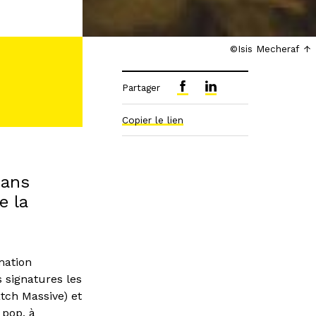
©Isis Mecheraf
Partager
Copier le lien
sans
e la
mation
 signatures les
tch Massive) et
 pop, à