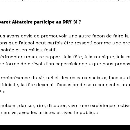
)
aret Aléatoire participe au DRY 31 ?
us avons envie de promouvoir une autre façon de faire la 
ns que l’alcool peut parfois être ressenti comme une pres
irée et en milieu festif.
périmenter un autre rapport à la fête, à la musique, à la n
une forme de « révolution copernicienne » que nous propos
l’omniprésence du virtuel et des réseaux sociaux, face au
rtificielle, la fête devenait l’occasion de se reconnecter au 
? »
otions, danser, rire, discuter, vivre une expérience festi
mersive, avec les artistes et avec le public. »