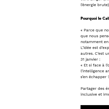
l’énergie brute
Pourquoi le Cab
« Parce que no
que nous penso
notamment en so
L’idée est d’ex
autres. C’est 
31 janvier :
« Et si face à 
l’intelligence a
s’en échapper 
Partager des ém
inclusive et im