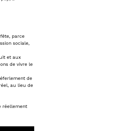
fête, parce
sion sociale,
uit et aux
ons de vivre le
 déferlement de
réel, au lieu de
ve réellement