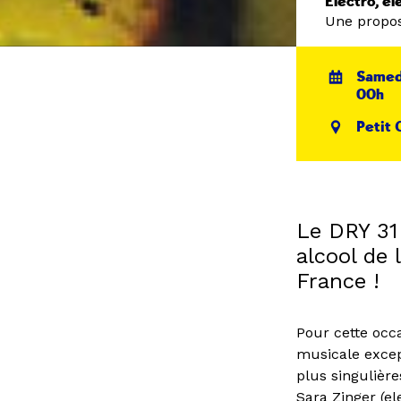
Electro, e
Une propos
Samedi
00h
Petit 
Le DRY 31 
alcool de 
France !
Pour cette occ
musicale excep
plus singulièr
Sara Zinger (el