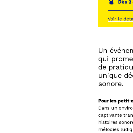
Dès 2 
Voir le dét
Un événem
qui prome
de pratiq
unique déd
sonore.
Pour les petit·
Dans un enviro
captivante tra
histoires sono
mélodies ludiqu