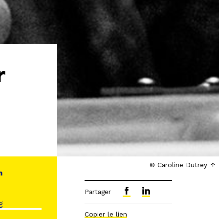
r
© Caroline Dutrey
n
Partager
g
Copier le lien