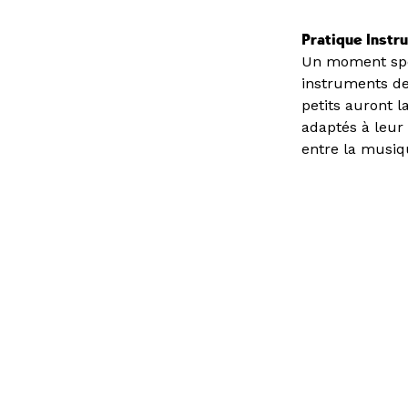
Pratique Inst
Un moment spéc
instruments de
petits auront 
adaptés à leur p
entre la musiqu
Vous avez une question ?
Consult
d’emplo