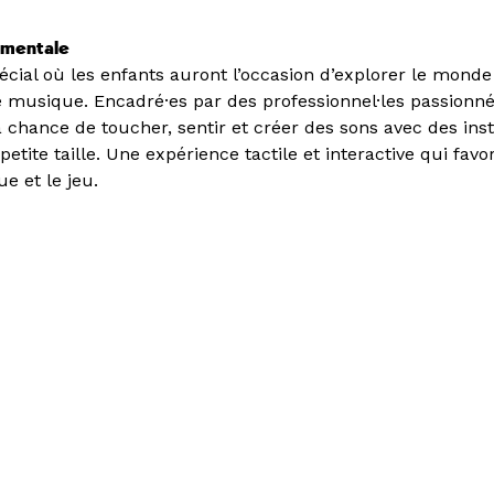
rumentale
ial où les enfants auront l’occasion d’explorer le monde
 musique. Encadré·es par des professionnel·les passionné·
la chance de toucher, sentir et créer des sons avec des in
etite taille. Une expérience tactile et interactive qui favor
e et le jeu.
er "La Friche : mode
i"