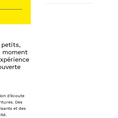
petits,
un moment
expérience
ouverte
ion d’écoute
ntures. Des
isants et des
ité.