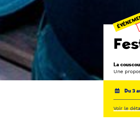
ÉVÉNEME
Fes
La couscou
Une propos
Du 3 a
Voir le dét