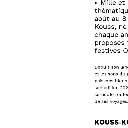
« Mille et
thématiqu
août au 8
Kouss, né
chaque an
proposés t
festives O
Depuis son lanc
et les sons du 
poissons bleus
son édition 202
semoule roulée 
de ses voyages
KOUSS-KOU