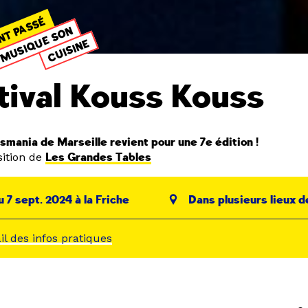
NT PASSÉ
MUSIQUE SON
CUISINE
tival Kouss Kouss
smania de Marseille revient pour une 7e édition !
ition de
Les Grandes Tables
u 7 sept. 2024 à la Friche
Dans plusieurs lieux d
ail des infos pratiques