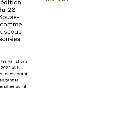
édition
 du 28
 Kouss-
it comme
ouscous
soirées
les variations
 2022 et les
 en consacrant
se tant la
rsifiée au fil