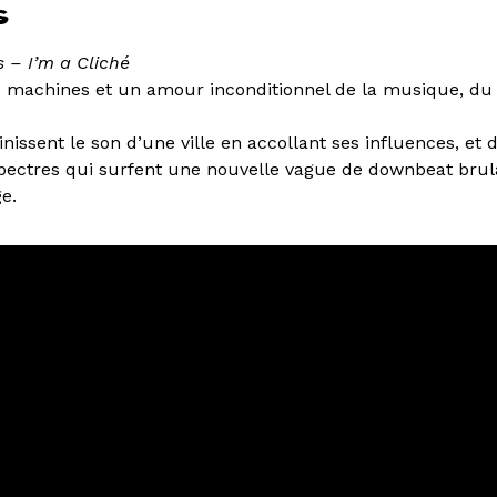
s
 – I’m a Cliché
 machines et un amour inconditionnel de la musique, du 
nissent le son d’une ville en accollant ses influences, et d
ectres qui surfent une nouvelle vague de downbeat brul
ge.