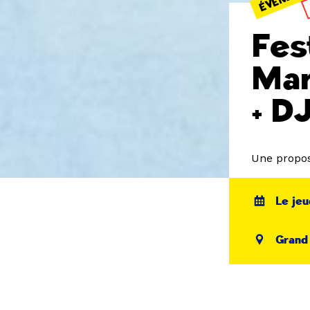
Fes
Mar
+ D
Une propos
Le jeu
Grand