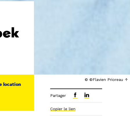
pek
© ©Flavien Prioreau
de location
Partager
Copier le lien