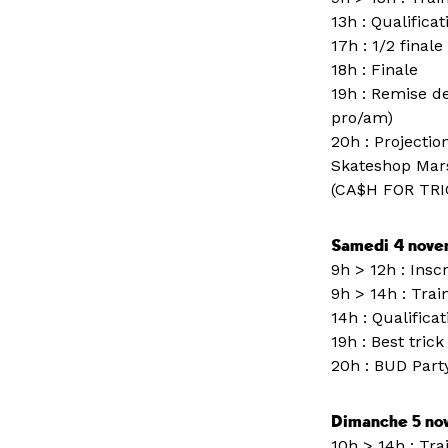
13h : Qualificat
17h : 1/2 finale
18h : Finale
19h : Remise de
pro/am)
20h : Projecti
Skateshop Mars
(CA$H FOR TRI
Samedi 4 novem
9h > 12h : Insc
9h > 14h : Trai
14h : Qualificat
19h : Best tric
20h : BUD Part
Dimanche 5 no
10h > 14h : Tra