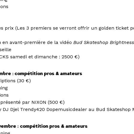
ions
s prix (Les 3 premiers se verront offrir un golden ticket p
on en avant-première de la vidéo
Bud Skateshop Brightnes
eille
CKS samedi et dimanche : 2500 €)
bre : compétition pros & amateurs
riptions (30 €)
ning
ions
k présenté par NIXON (500 €)
y DJ Djel Trendy420 Dopemusicdealer au Bud Skateshop M
vembre :
compétition pros & amateurs
ining