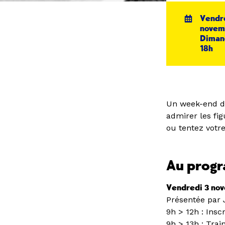
Vendre
novemb
Diman
18h
Un week-end de
admirer les fi
ou tentez votre
Au prog
Vendredi 3 nov
Présentée par 
9h > 12h : Inscr
9h > 13h : Trai