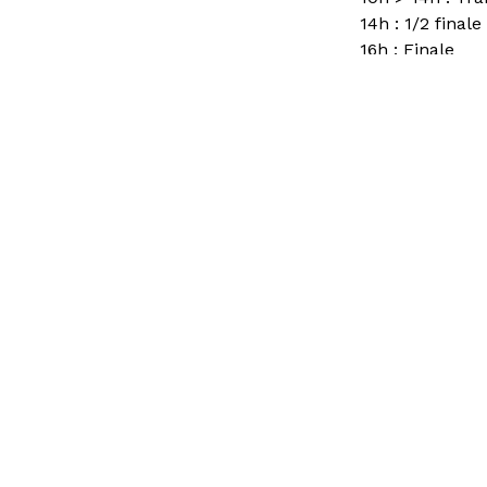
14h : 1/2 finale
16h : Finale
17h : Remise d
Vous avez une question ?
Consult
d’emplo
Accès directs
Restau
Pôle Ar