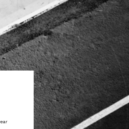
l
wear