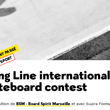
NT PASSÉ
SPORT
ing Line internationa
teboard contest
ition de
BSM - Board Spirit Marseille
et avec Supra Foot