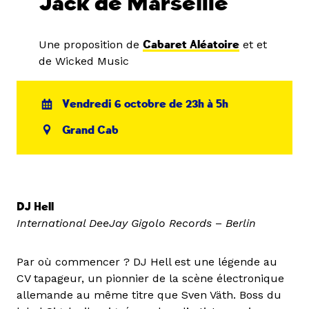
Jack de Marseille
Une proposition de
Cabaret Aléatoire
et et
de Wicked Music
Vendredi 6 octobre de 23h à 5h
Grand Cab
DJ Hell
International DeeJay Gigolo Records
–
Berlin
Par où commencer ? DJ Hell est une légende au
CV tapageur, un pionnier de la scène électronique
allemande au même titre que Sven Väth. Boss du