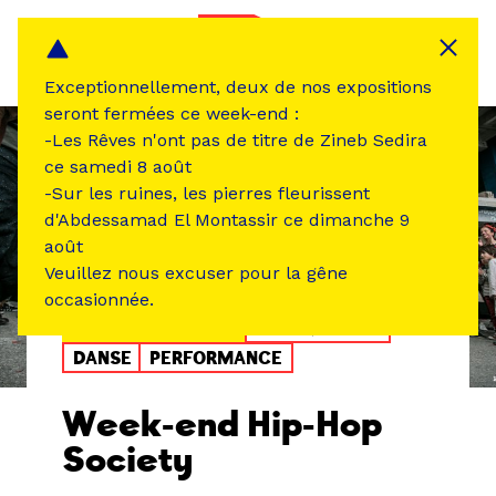
Panneau de gestion des cookies
MENU
Exceptionnellement, deux de nos expositions
seront fermées ce week-end :
-Les Rêves n'ont pas de titre de Zineb Sedira
ce samedi 8 août
-Sur les ruines, les pierres fleurissent
d'Abdessamad El Montassir ce dimanche 9
août
Veuillez nous excuser pour la gêne
occasionnée.
ÉVÉNEMENT PASSÉ
MUSIQUE SON
DANSE
PERFORMANCE
Week-end Hip-Hop
Society