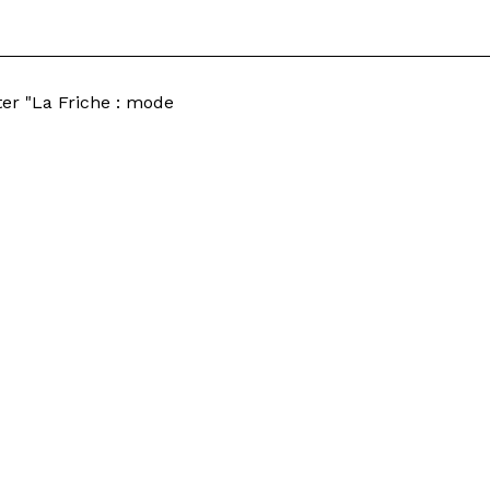
er "La Friche : mode
i"
rant Les Grandes Tables
Privatisations
ts de la Scène
Résidences
ement
Égalité professionnelle
tter