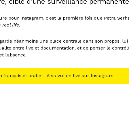
e, cible d’une surveillance permanente
re pour Instagram, c’est la première fois que Petra Serh
n real life
.
garde néanmoins une place centrale dans son propos, lui
ualité entre live et documentation, et de penser le contrôle
t l’absence.
 français et arabe – À suivre en live sur Instagram