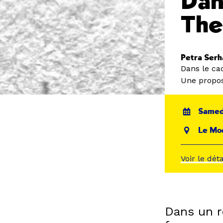
Dan
The
Petra Ser
Dans le ca
Une propos
Samedi
Le Mo
Voir le dét
Dans un r