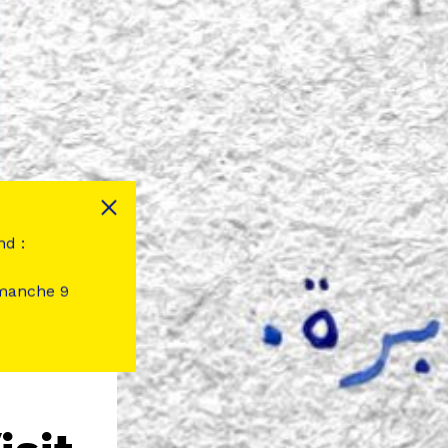
nd :
imanche 9