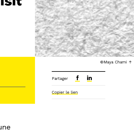
isit
©Maya Chami
Partager
Copier le lien
une