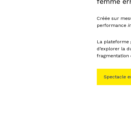
femme err
Créée sur mesu
performance
i
La plateforme 
d’explorer la d
fragmentation e
Spectacle en