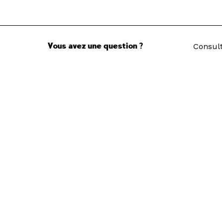
Vous avez une question ?
Consult
d’emplo
Accès directs
Restau
Pôle Ar
Recrut
Nous suivre
Newsle