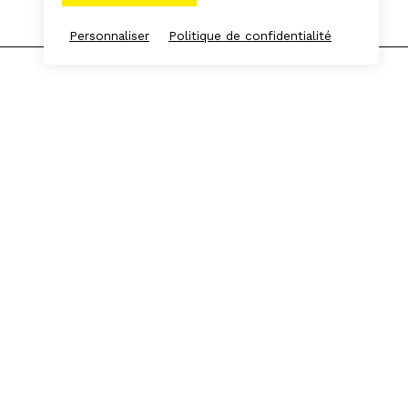
Personnaliser
Politique de confidentialité
Espace presse
Espace Frichistes
L'équipe
S'INSCRIRE