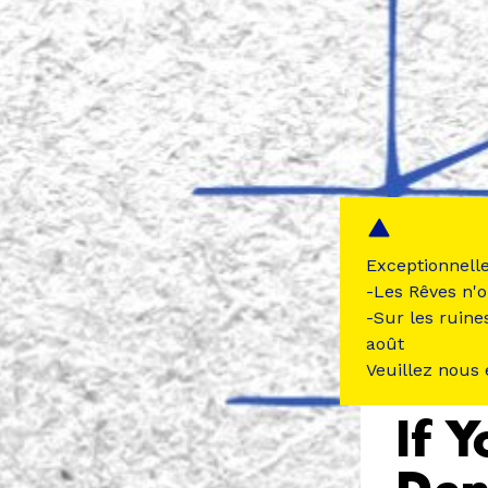
Exceptionnell
-Les Rêves n'o
-Sur les ruine
ÉVÉNEME
août
Veuillez nous
If 