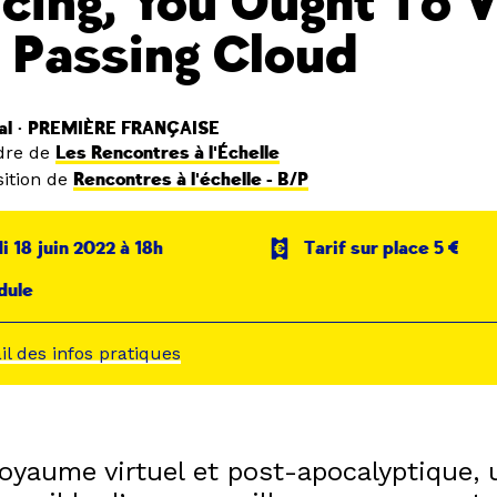
cing, You Ought To V
 Passing Cloud
hal • PREMIÈRE FRANÇAISE
dre de
Les Rencontres à l'Échelle
ition de
Rencontres à l'échelle - B/P
 18 juin 2022 à 18h
Tarif sur place 5 €
dule
ail des infos pratiques
oyaume virtuel et post-apocalyptique, 