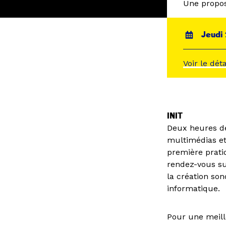
Une propos
Jeudi 
Voir le dét
INIT
Deux heures de
multimédias et
première pratiq
rendez-vous sur
la création so
informatique.
Pour une meill