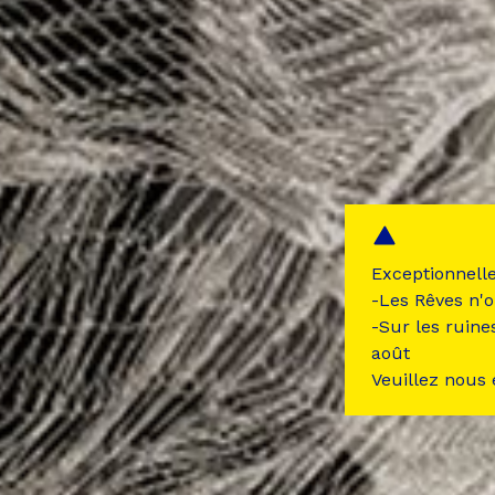
Exceptionnell
-Les Rêves n'o
-Sur les ruine
août
Veuillez nous