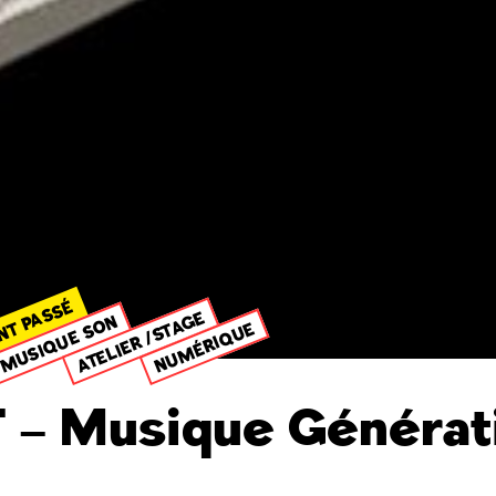
NT PASSÉ
ATELIER /STAGE
MUSIQUE SON
NUMÉRIQUE
T – Musique Générat