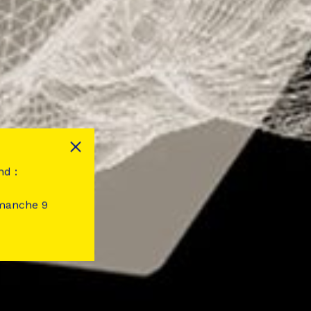
nd :
imanche 9