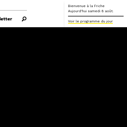
Bienvenue à la Friche
Aujourd'hui samedi 8 août.
etter
Voir le programme du jour