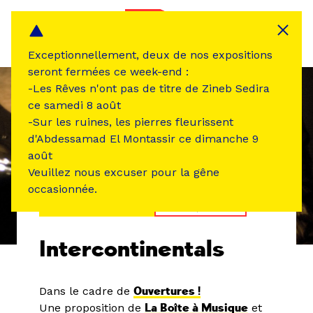
Panneau de gestion des cookies
MENU
Exceptionnellement, deux de nos expositions
seront fermées ce week-end :
-Les Rêves n'ont pas de titre de Zineb Sedira
ce samedi 8 août
-Sur les ruines, les pierres fleurissent
d'Abdessamad El Montassir ce dimanche 9
août
Veuillez nous excuser pour la gêne
occasionnée.
ÉVÉNEMENT PASSÉ
MUSIQUE SON
Intercontinentals
Dans le cadre de
Ouvertures !
Une proposition de
La Boîte à Musique
et