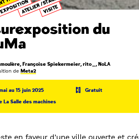
NT PASSÉ
ATELIER /STAGE
EXPOSITION
VISITE
surexposition du
uMa
moulère, Françoise Spiekermeier, rito_, NoLA
ition de
Meta2
mai au 15 juin 2025
Gratuit
e La Salle des machines
te en faveur d’une ville ouverte et cré