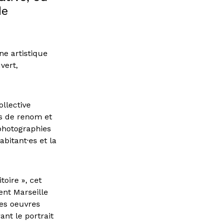
de
e artistique
vert,
ollective
es de renom et
 photographies
abitant·es et la
toire », cet
ent Marseille
Les oeuvres
ant le portrait