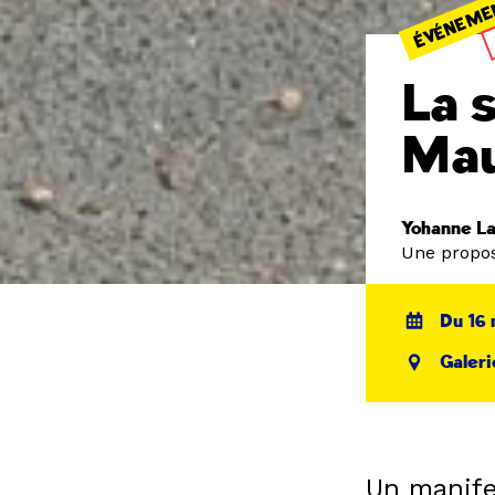
ÉVÉNEME
La 
Ma
Yohanne La
Une propos
Du 16 
Galeri
Un manifes