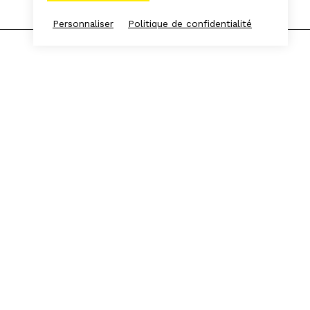
Personnaliser
Politique de confidentialité
Espace presse
Espace Frichistes
L'équipe
S'INSCRIRE