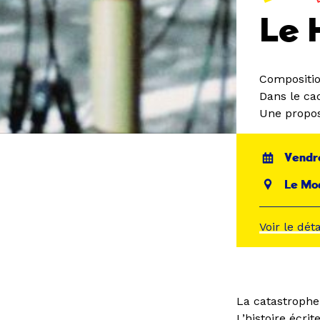
Le 
Composition
Dans le ca
Une propos
Vendre
Le Mo
Voir le dét
La catastrophe 
L’histoire écr