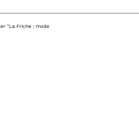
er "La Friche : mode
i"
rant Les Grandes Tables
Privatisations
ts de la Scène
Résidences
ement
Égalité professionnelle
tter