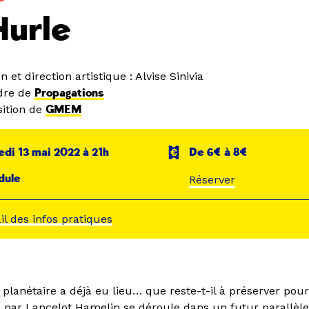
Hurle
 et direction artistique : Alvise Sinivia
dre de
Propagations
ition de
GMEM
di 13 mai 2022 à 21h
De 6€ à 8€
dule
Réserver
ail des infos pratiques
planétaire a déjà eu lieu… que reste-t-il à préserver pour 
ite par Lancelot Hamelin se déroule dans un futur parallè