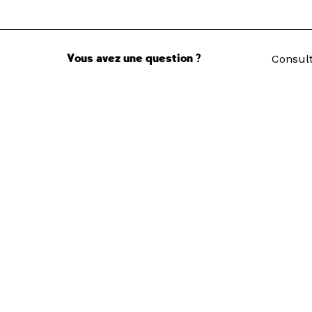
Vous avez une question ?
Consult
d’emplo
Accès directs
Restau
Pôle Ar
Recrut
Nous suivre
Newsle