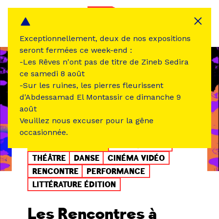
Panneau de gestion des cookies
MENU
Exceptionnellement, deux de nos expositions
seront fermées ce week-end :
-Les Rêves n'ont pas de titre de Zineb Sedira
ce samedi 8 août
-Sur les ruines, les pierres fleurissent
d'Abdessamad El Montassir ce dimanche 9
août
Veuillez nous excuser pour la gêne
occasionnée.
ÉVÉNEMENT PASSÉ
MUSIQUE SON
THÉÂTRE
DANSE
CINÉMA VIDÉO
RENCONTRE
PERFORMANCE
LITTÉRATURE ÉDITION
Les Rencontres à