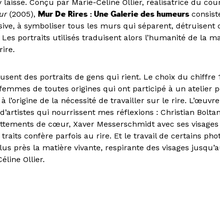
 laisse. Conçu par Marie-Céline Ollier, réalisatrice du c
ur
(2005),
Mur De Rires : Une Galerie des humeurs
consist
ive, à symboliser tous les murs qui séparent, détruisent o
Les portraits utilisés traduisent alors l’humanité de la m
rire.
fusent des portraits de gens qui rient. Le choix du chiffre
emmes de toutes origines qui ont participé à un atelier
à l’origine de la nécessité de travailler sur le rire. L’œuvr
’artistes qui nourrissent mes réflexions : Christian Boltan
attements de cœur, Xaver Messerschmidt avec ses visages 
traits confère parfois au rire. Et le travail de certains ph
us près la matière vivante, respirante des visages jusqu’
éline Ollier.