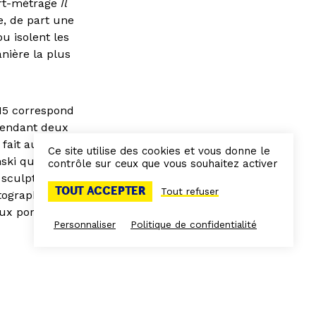
ourt-métrage
Il
e, de part une
u isolent les
anière la plus
 15 correspond
 pendant deux
e fait aussi écho
Ce site utilise des cookies et vous donne le
ski qui
contrôle sur ceux que vous souhaitez activer
sculptés où la
TOUT ACCEPTER
Tout refuser
otographes qui
aux pores de la
Personnaliser
Politique de confidentialité