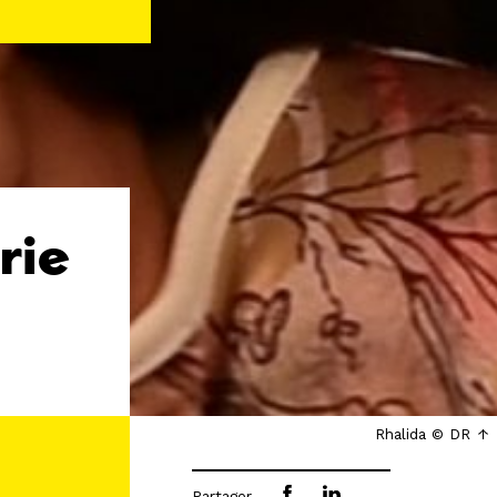
rie
Rhalida © DR
Partager