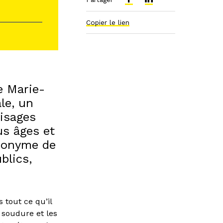
Copier le lien
te Marie-
ale, un
visages
us âges et
ynonyme de
blics,
 tout ce qu’il
e soudure et les