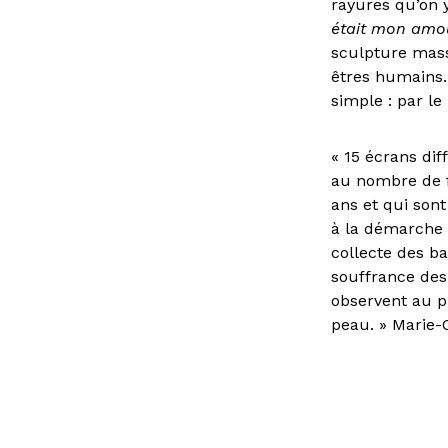
rayures qu’on y
était mon amo
sculpture mass
êtres humains. 
simple : par le 
« 15 écrans dif
au nombre de f
ans et qui sont 
à la démarche d
collecte des b
souffrance des 
observent au pl
peau. » Marie-C