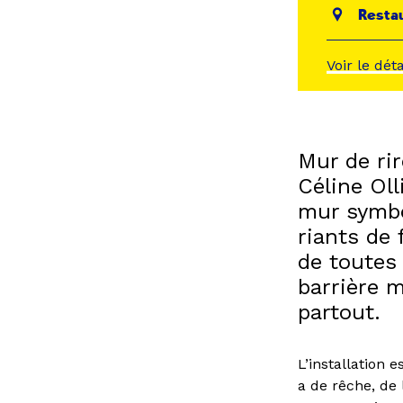
Restau
Voir le dét
Mur de rir
Céline Oll
mur symbol
riants de
de toutes
barrière m
partout.
L’installation 
a de rêche, de 