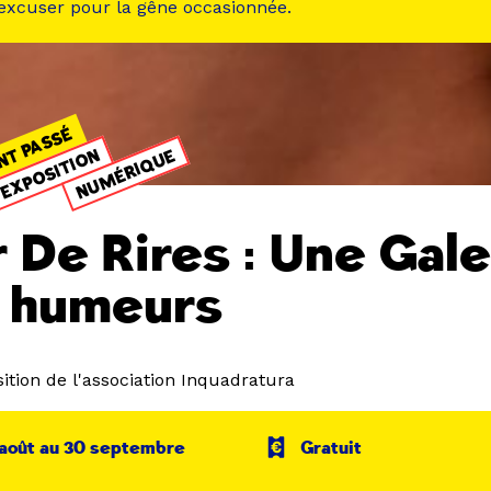
 excuser pour la gêne occasionnée.
NT PASSÉ
EXPOSITION
NUMÉRIQUE
 De Rires : Une Gale
 humeurs
ition de l'association Inquadratura
 août au 30 septembre
Gratuit