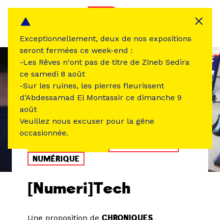
Panneau de gestion des cookies
MENU
Exceptionnellement, deux de nos expositions
seront fermées ce week-end :
-Les Rêves n'ont pas de titre de Zineb Sedira
ce samedi 8 août
-Sur les ruines, les pierres fleurissent
d'Abdessamad El Montassir ce dimanche 9
août
Veuillez nous excuser pour la gêne
occasionnée.
ÉVÉNEMENT PASSÉ
ATELIER /STAGE
NUMÉRIQUE
[Numeri]Tech
Une proposition de
CHRONIQUES