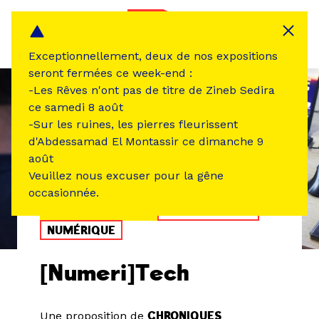
Panneau de gestion des cookies
MENU
Exceptionnellement, deux de nos expositions
seront fermées ce week-end :
-Les Rêves n'ont pas de titre de Zineb Sedira
ce samedi 8 août
-Sur les ruines, les pierres fleurissent
d'Abdessamad El Montassir ce dimanche 9
août
Veuillez nous excuser pour la gêne
occasionnée.
ÉVÉNEMENT PASSÉ
ATELIER /STAGE
NUMÉRIQUE
[Numeri]Tech
Une proposition de
CHRONIQUES